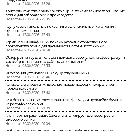
Новости - 21.06.2026 - 16:28
Контроль качества полимерного сырья: почему точное взвешивание
важно для лаборатории и производства
Новости - 18.06.2026 - 23:35
Каучуковые напольные покрытия в рулонах и в плитке: отличия,
сферы применения
Новости - 17.06.2026 - 17:43
Терминалы и шкафы РЗА: почему развитие отечественного
производства важно для промышленности и нефтехимии
Новости - 09.06.2026 - 07:58
Обзор рынка труда в Польше: где искать работу, какие сферы растут и
как выбрать надёжного работодателя (мнение)
Новости - 03.06.2026 - 22:55
Интеграция установки ПБВ в существующий АБЗ
Новости - 31.05.2026 - 20:46
Канифоль становится жидкостью: новый подход к нейтральной
проклейке бумаги
Новости - 29.05.2026 - 17:48
АКД без хлора: новая олефиновая платформа для проклейки бумаги
из российского сырья
Новости - 28.05.2026 - 21:39
Клей против гравитации: Ceresana анализирует драйверы роста
мирового рынка
Новости - 26.05.2026 - 09:09
Нейросети для студентов: помощник в учебе или источник новых