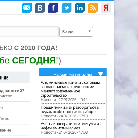
Везде
ЛЬКО
С 2010 ГОДА!
ебе
СЕГОДНЯ
!)
Новые материалы
ание
Алюминиевые панели с сотовым
заполнением: как технологии
од занятий?
меняют современное
строительство
одство
Новости - 27.07.2026 - 19:11
жи
Подшипники: как разобраться в
видах, особенностях и выборе
Новости - 24.07.2026 - 17:13
ботка
Учёные превратили молекулы из
нефти в чистый алмаз
вание
Новости - 21.07.2026 - 17:03