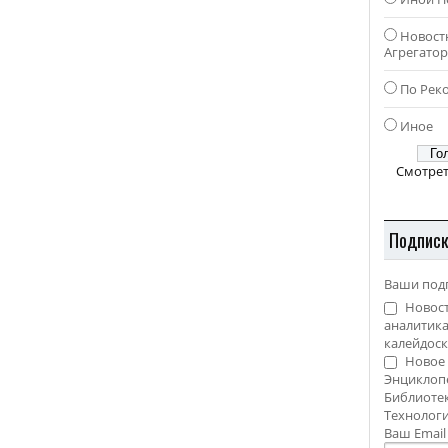
Новост
Агрегато
По Рек
Иное
Смотрет
Подпис
Ваши под
Новост
аналитика
калейдоск
Новое 
Энциклоп
Библиотек
Технолог
Ваш Emai