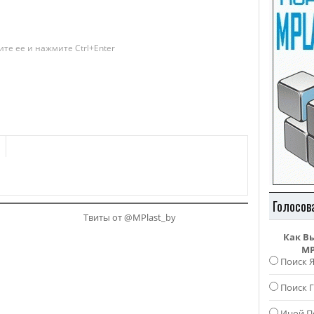
те ее и нажмите Ctrl+Enter
Голосов
Твиты от @MPlast_by
Как В
MP
Поиск 
Поиск Г
Иной П