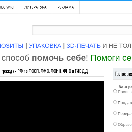
ЕС WIKI
ЛИТЕРАТУРА
РЕКЛАМА
ПОЗИТЫ
|
УПАКОВКА
|
3D-ПЕЧАТЬ
И НЕ ТО
 способ
помочь себе
!
Помоги с
ов граждан РФ по ФССП, ФМС, ФСИН, ФНС и ГИБДД
Голосов
Ваш р
Произв
Прода
Перера
Образо