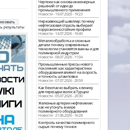
Чертежи как основа инженерных
решений: от идеи до
промышленного применения
Новости - 19.07.2026 - 19:23
Нержавеющий швеллер: почему
нефтегазовая отрасль выбирает
ь результаты
коррозионностойкие профили
Новости - 14.07.2026 - 16:40
Металлообработка и сложные
детали: почему современные
технологии становятся важны и для
полимерной индустрии
Новости - 08.07.2026 - 11:04
Промышленные прессы нового
поколения: как характеристики
оборудования влияют на скорость
и точность штамповки
Новости - 07.07.2026 - 20:59
Как безопасно выбрать клинику
для пересадки волос в Турции
Новости - 05.07.2026 - 20:30
Железные артерии нефтехимии:
как не утонуть в мире
полимерного оборудования
Новости - 21.06.2026 - 16:28
Контроль качества полимерного
сырья: почему точное