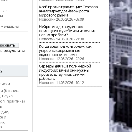
Клей против гравитации: Ceresana
ные
анализирует драйверы роста
мирового рынка
ры
Новости - 26.05.2026 - 09:09
омендации
Нейросети для студентов:
помощник в учебе или источник
новых проблем?
Новости - 14.05.2026 - 21:38
Когда вода под контролем: как
ь результаты
устроены современные
водосточные системы
Новости - 12.05.2026 - 22:26
Серверы для 1С в полимерной
ка
индустрии: зачем они нужны
производству и как с ними
работать
Новости - 11.05.2026 - 10:12
писки
и (бизнес,
, наука,
оп, практика)
в
едии,
е и
иях
l
*