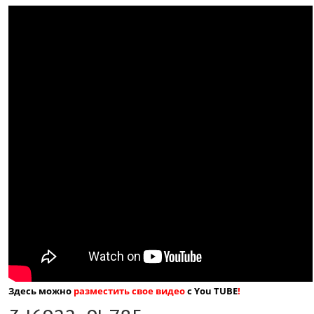
Здесь можно
разместить свое видео
с You TUBE
!