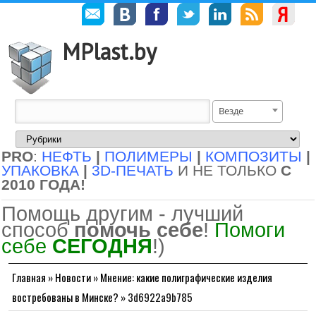
MPlast.by
Везде
PRO
:
НЕФТЬ
|
ПОЛИМЕРЫ
|
КОМПОЗИТЫ
|
УПАКОВКА
|
3D-ПЕЧАТЬ
И НЕ ТОЛЬКО
С
2010 ГОДА!
Помощь другим - лучший
способ
помочь себе
!
Помоги
себе
СЕГОДНЯ
!)
Главная
»
Новости
»
Мнение: какие полиграфические изделия
востребованы в Минске?
»
3d6922a9b785