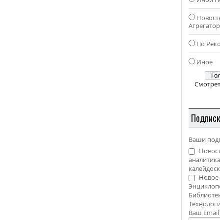
Новост
Агрегато
По Рек
Иное
Смотрет
Подпис
Ваши под
Новост
аналитика
калейдоск
Новое 
Энциклоп
Библиотек
Технолог
Ваш Emai