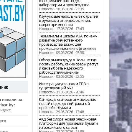
взвешивание важно для
лаборатории и производства
Новости - 18.06.2026 - 23:35
Каучуковые напольные покрытия
в рулонах и в плитке: отличия,
сферы применения
Новости - 17.06.2026 - 17:43
Терминалы и шкафы РЗА: почему
развитие отечественного
производства важно для
промышленности и нефтехимии
Новости - 09.06.2026 - 07:58
Обзор рынка труда в Польше: где
искать работу, какие сферы растут
и как выбрать надёжного
работодателя (мнение)
Новости - 03.06.2026 - 22:55
Интеграция установки ПБВ в
ание
существующий АБЗ
Новости - 31.05.2026 - 20:46
Канифоль становится жидкостью:
ы попали на
новый подход к нейтральной
last.by?
проклейке бумаги
Яндекс
Новости - 29.05.2026 - 17:48
АКД без хлора: новая олефиновая
угл
платформа для проклейки бумаги
из российского сырья
Новости - 28.05.2026 - 21:39
оиск