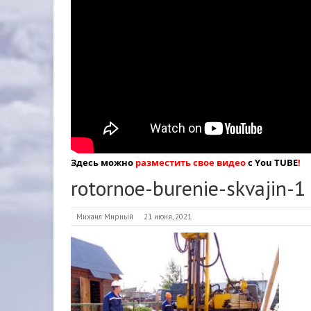
Здесь можно
разместить свое видео
с You TUBE
!
rotornoe-burenie-skvajin-1
Михаил Мирный
21 июня, 2021