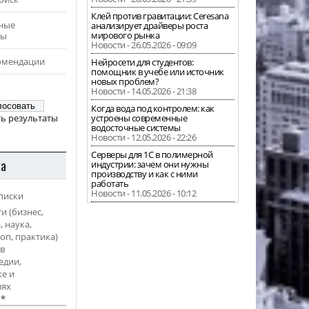
Клей против гравитации: Ceresana
ные
анализирует драйверы роста
мирового рынка
ры
Новости - 26.05.2026 - 09:09
омендации
Нейросети для студентов:
помощник в учебе или источник
новых проблем?
Новости - 14.05.2026 - 21:38
Когда вода под контролем: как
ь результаты
устроены современные
водосточные системы
Новости - 12.05.2026 - 22:26
Серверы для 1С в полимерной
ка
индустрии: зачем они нужны
производству и как с ними
работать
Новости - 11.05.2026 - 10:12
писки
и (бизнес,
, наука,
оп, практика)
в
едии,
е и
иях
l
*