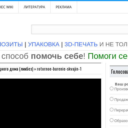
ЕС WIKI
ЛИТЕРАТУРА
РЕКЛАМА
ПОЗИТЫ
|
УПАКОВКА
|
3D-ПЕЧАТЬ
И НЕ ТО
 способ
помочь себе
!
Помоги с
ного дома (ликбез)
»
rotornoe-burenie-skvajin-1
Голосов
Ваш р
Произв
Прода
Перера
Образо