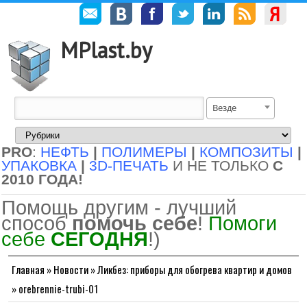
MPlast.by
Везде
PRO
:
НЕФТЬ
|
ПОЛИМЕРЫ
|
КОМПОЗИТЫ
|
УПАКОВКА
|
3D-ПЕЧАТЬ
И НЕ ТОЛЬКО
С
2010 ГОДА!
Помощь другим - лучший
способ
помочь себе
!
Помоги
себе
СЕГОДНЯ
!)
Главная
»
Новости
»
Ликбез: приборы для обогрева квартир и домов
»
orebrennie-trubi-01