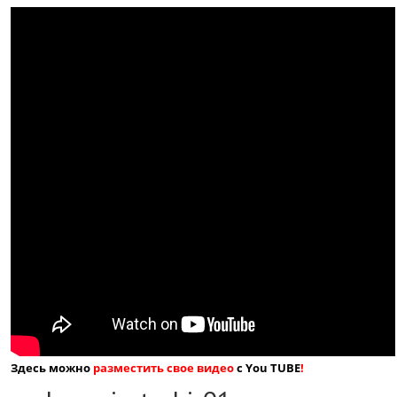
Здесь можно
разместить свое видео
с You TUBE
!