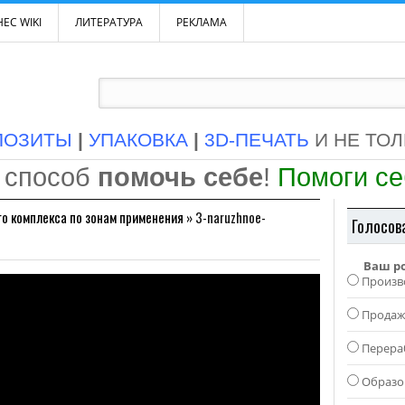
ЕС WIKI
ЛИТЕРАТУРА
РЕКЛАМА
ПОЗИТЫ
|
УПАКОВКА
|
3D-ПЕЧАТЬ
И НЕ ТО
 способ
помочь себе
!
Помоги с
го комплекса по зонам применения
»
3-naruzhnoe-
Голосов
Ваш р
Произв
Прода
Перера
Образо