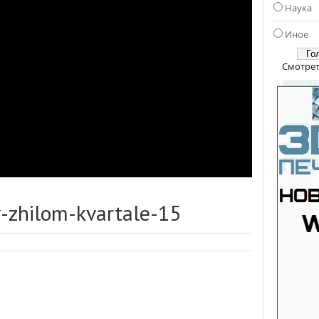
Наука
Иное
Смотрет
-zhilom-kvartale-15