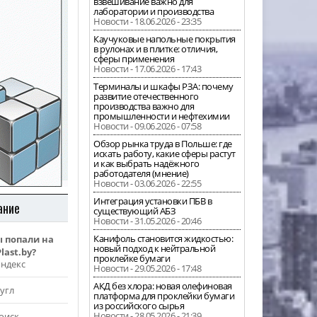
взвешивание важно для
лаборатории и производства
Новости - 18.06.2026 - 23:35
Каучуковые напольные покрытия
в рулонах и в плитке: отличия,
сферы применения
Новости - 17.06.2026 - 17:43
Терминалы и шкафы РЗА: почему
развитие отечественного
производства важно для
промышленности и нефтехимии
Новости - 09.06.2026 - 07:58
Обзор рынка труда в Польше: где
искать работу, какие сферы растут
и как выбрать надёжного
работодателя (мнение)
Новости - 03.06.2026 - 22:55
Интеграция установки ПБВ в
ание
существующий АБЗ
Новости - 31.05.2026 - 20:46
Канифоль становится жидкостью:
ы попали на
новый подход к нейтральной
last.by?
проклейке бумаги
Яндекс
Новости - 29.05.2026 - 17:48
АКД без хлора: новая олефиновая
угл
платформа для проклейки бумаги
из российского сырья
Новости - 28.05.2026 - 21:39
оиск