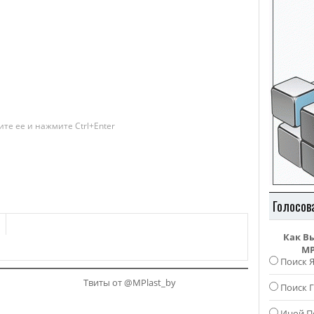
те ее и нажмите Ctrl+Enter
Голосов
Как В
MP
Поиск 
Твиты от @MPlast_by
Поиск Г
Иной П