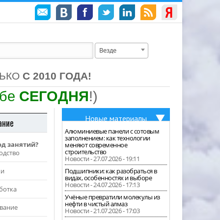
Везде
ЛЬКО
С 2010 ГОДА!
ебе
СЕГОДНЯ
!)
Новые материалы
ание
Алюминиевые панели с сотовым
заполнением: как технологии
од занятий?
меняют современное
строительство
одство
Новости - 27.07.2026 - 19:11
жи
Подшипники: как разобраться в
видах, особенностях и выборе
Новости - 24.07.2026 - 17:13
ботка
Учёные превратили молекулы из
нефти в чистый алмаз
вание
Новости - 21.07.2026 - 17:03