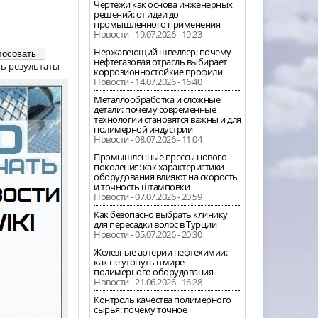
Чертежи как основа инженерных
решений: от идеи до
промышленного применения
Новости - 19.07.2026 - 19:23
Нержавеющий швеллер: почему
нефтегазовая отрасль выбирает
ь результаты
коррозионностойкие профили
Новости - 14.07.2026 - 16:40
Металлообработка и сложные
детали: почему современные
технологии становятся важны и для
полимерной индустрии
Новости - 08.07.2026 - 11:04
Промышленные прессы нового
поколения: как характеристики
оборудования влияют на скорость
и точность штамповки
Новости - 07.07.2026 - 20:59
Как безопасно выбрать клинику
для пересадки волос в Турции
Новости - 05.07.2026 - 20:30
Железные артерии нефтехимии:
как не утонуть в мире
полимерного оборудования
Новости - 21.06.2026 - 16:28
Контроль качества полимерного
сырья: почему точное