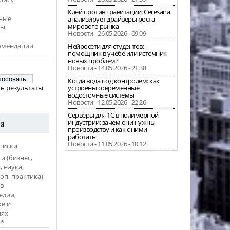
Клей против гравитации: Ceresana
ные
анализирует драйверы роста
мирового рынка
ры
Новости - 26.05.2026 - 09:09
омендации
Нейросети для студентов:
помощник в учебе или источник
новых проблем?
Новости - 14.05.2026 - 21:38
Когда вода под контролем: как
ь результаты
устроены современные
водосточные системы
Новости - 12.05.2026 - 22:26
Серверы для 1С в полимерной
ка
индустрии: зачем они нужны
производству и как с ними
работать
Новости - 11.05.2026 - 10:12
писки
и (бизнес,
, наука,
оп, практика)
в
едии,
е и
иях
l
*