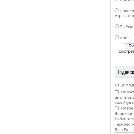
Новост
Агрегато
По Рек
Иное
Смотрет
Подпис
Ваши под
Новост
аналитика
калейдоск
Новое 
Энциклоп
Библиотек
Технолог
Ваш Emai