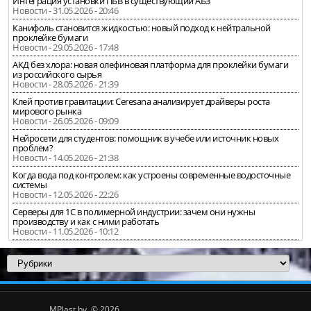
Интеграция установки ПБВ в существующий АБЗ
Новости - 31.05.2026 - 20:46
Канифоль становится жидкостью: новый подход к нейтральной
проклейке бумаги
Новости - 29.05.2026 - 17:48
АКД без хлора: новая олефиновая платформа для проклейки бумаги
из российского сырья
Новости - 28.05.2026 - 21:39
Клей против гравитации: Ceresana анализирует драйверы роста
мирового рынка
Новости - 26.05.2026 - 09:09
Нейросети для студентов: помощник в учебе или источник новых
проблем?
Новости - 14.05.2026 - 21:38
Когда вода под контролем: как устроены современные водосточные
системы
Новости - 12.05.2026 - 22:26
Серверы для 1С в полимерной индустрии: зачем они нужны
производству и как с ними работать
Новости - 11.05.2026 - 10:12
MPlast.by © 2026