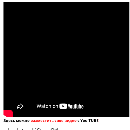
Здесь можно
разместить свое видео
с You TUBE
!