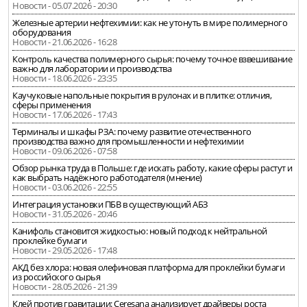
Новости - 05.07.2026 - 20:30
Железные артерии нефтехимии: как не утонуть в мире полимерного
оборудования
Новости - 21.06.2026 - 16:28
Контроль качества полимерного сырья: почему точное взвешивание
важно для лаборатории и производства
Новости - 18.06.2026 - 23:35
Каучуковые напольные покрытия в рулонах и в плитке: отличия,
сферы применения
Новости - 17.06.2026 - 17:43
Терминалы и шкафы РЗА: почему развитие отечественного
производства важно для промышленности и нефтехимии
Новости - 09.06.2026 - 07:58
Обзор рынка труда в Польше: где искать работу, какие сферы растут и
как выбрать надёжного работодателя (мнение)
Новости - 03.06.2026 - 22:55
Интеграция установки ПБВ в существующий АБЗ
Новости - 31.05.2026 - 20:46
Канифоль становится жидкостью: новый подход к нейтральной
проклейке бумаги
Новости - 29.05.2026 - 17:48
АКД без хлора: новая олефиновая платформа для проклейки бумаги
из российского сырья
Новости - 28.05.2026 - 21:39
Клей против гравитации: Ceresana анализирует драйверы роста