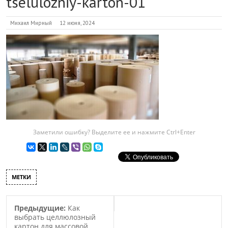
tselulozniy-karton-01
Михаил Мирный
12 июня, 2024
Заметили ошибку? Выделите ее и нажмите Ctrl+Enter
МЕТКИ
Предыдущие:
Как
выбрать целлюлозный
картон для массовой