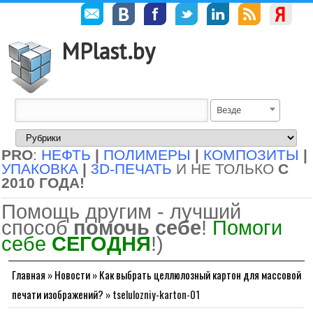
MPlast.by
Везде
PRO
:
НЕФТЬ
|
ПОЛИМЕРЫ
|
КОМПОЗИТЫ
|
УПАКОВКА
|
3D-ПЕЧАТЬ
И НЕ ТОЛЬКО
С
2010 ГОДА!
Помощь другим - лучший
способ
помочь себе
!
Помоги
себе
СЕГОДНЯ
!)
Главная
»
Новости
»
Как выбрать целлюлозный картон для массовой
печати изображений?
»
tselulozniy-karton-01