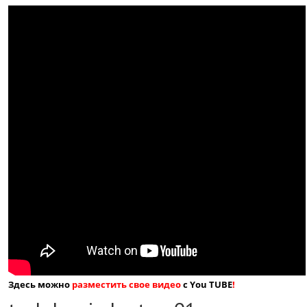
Здесь можно
разместить свое видео
с You TUBE
!