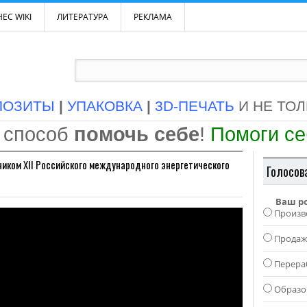
ЕС WIKI
ЛИТЕРАТУРА
РЕКЛАМА
ПОЗИТЫ
|
УПАКОВКА
|
3D-ПЕЧАТЬ
И НЕ ТО
 способ
помочь себе
!
Помоги с
ником XII Российского международного энергетического
Голосов
Ваш р
Произв
Прода
Перера
Образо