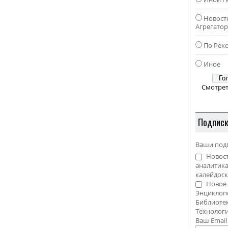
Новост
Агрегато
По Рек
Иное
Смотрет
Подпис
Ваши под
Новост
аналитика
калейдоск
Новое 
Энциклоп
Библиотек
Технолог
Ваш Emai