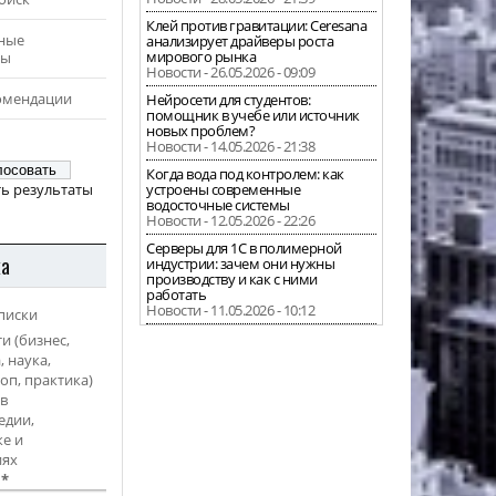
Клей против гравитации: Ceresana
ные
анализирует драйверы роста
мирового рынка
ры
Новости - 26.05.2026 - 09:09
омендации
Нейросети для студентов:
помощник в учебе или источник
новых проблем?
Новости - 14.05.2026 - 21:38
Когда вода под контролем: как
ь результаты
устроены современные
водосточные системы
Новости - 12.05.2026 - 22:26
Серверы для 1С в полимерной
ка
индустрии: зачем они нужны
производству и как с ними
работать
Новости - 11.05.2026 - 10:12
писки
и (бизнес,
, наука,
оп, практика)
в
едии,
е и
иях
l
*