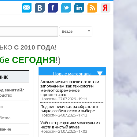
Везде
ЛЬКО
С 2010 ГОДА!
ебе
СЕГОДНЯ
!)
Новые материалы
ание
Алюминиевые панели с сотовым
заполнением: как технологии
од занятий?
меняют современное
строительство
одство
Новости - 27.07.2026 - 19:11
жи
Подшипники: как разобраться в
видах, особенностях и выборе
Новости - 24.07.2026 - 17:13
ботка
Учёные превратили молекулы из
нефти в чистый алмаз
вание
Новости - 21.07.2026 - 17:03