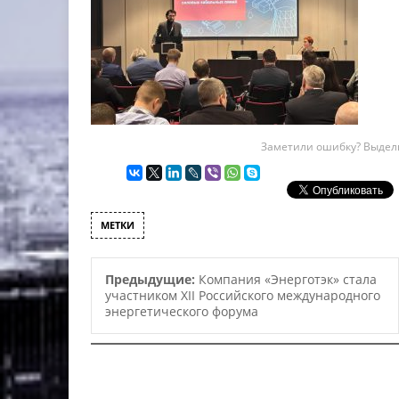
Заметили ошибку? Выдели
МЕТКИ
Предыдущие:
Компания «Энерготэк» стала
участником XII Российского международного
энергетического форума