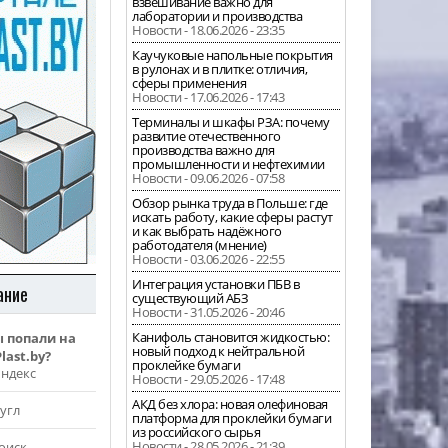
взвешивание важно для
лаборатории и производства
Новости - 18.06.2026 - 23:35
Каучуковые напольные покрытия
в рулонах и в плитке: отличия,
сферы применения
Новости - 17.06.2026 - 17:43
Терминалы и шкафы РЗА: почему
развитие отечественного
производства важно для
промышленности и нефтехимии
Новости - 09.06.2026 - 07:58
Обзор рынка труда в Польше: где
искать работу, какие сферы растут
и как выбрать надёжного
работодателя (мнение)
Новости - 03.06.2026 - 22:55
Интеграция установки ПБВ в
ание
существующий АБЗ
Новости - 31.05.2026 - 20:46
Канифоль становится жидкостью:
ы попали на
новый подход к нейтральной
last.by?
проклейке бумаги
Яндекс
Новости - 29.05.2026 - 17:48
АКД без хлора: новая олефиновая
угл
платформа для проклейки бумаги
из российского сырья
Новости - 28.05.2026 - 21:39
оиск