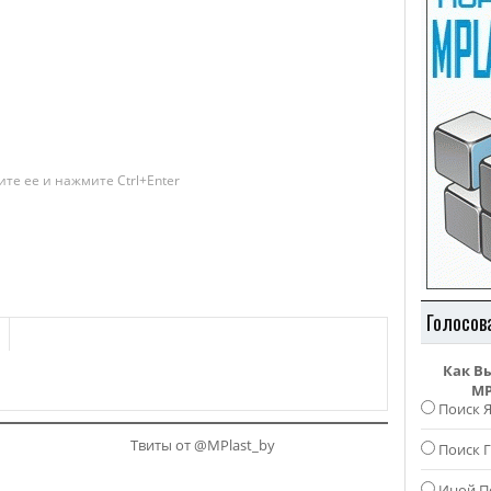
те ее и нажмите Ctrl+Enter
Голосов
Как В
MP
Поиск 
Твиты от @MPlast_by
Поиск Г
Иной П