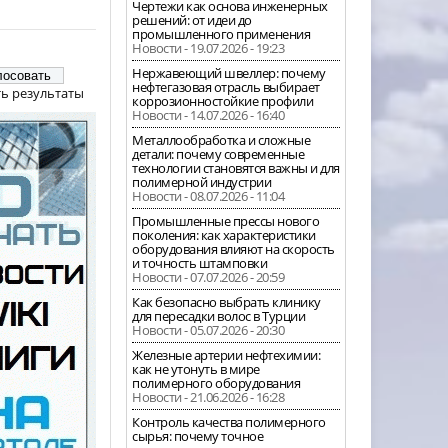
Чертежи как основа инженерных
решений: от идеи до
промышленного применения
Новости - 19.07.2026 - 19:23
Нержавеющий швеллер: почему
нефтегазовая отрасль выбирает
ь результаты
коррозионностойкие профили
Новости - 14.07.2026 - 16:40
Металлообработка и сложные
детали: почему современные
технологии становятся важны и для
полимерной индустрии
Новости - 08.07.2026 - 11:04
Промышленные прессы нового
поколения: как характеристики
оборудования влияют на скорость
и точность штамповки
Новости - 07.07.2026 - 20:59
Как безопасно выбрать клинику
для пересадки волос в Турции
Новости - 05.07.2026 - 20:30
Железные артерии нефтехимии:
как не утонуть в мире
полимерного оборудования
Новости - 21.06.2026 - 16:28
Контроль качества полимерного
сырья: почему точное