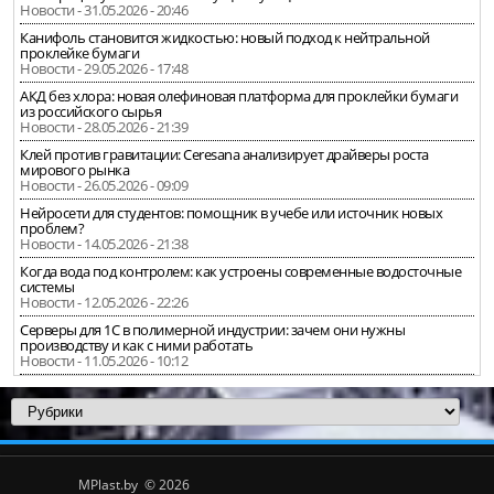
Новости - 31.05.2026 - 20:46
Канифоль становится жидкостью: новый подход к нейтральной
проклейке бумаги
Новости - 29.05.2026 - 17:48
АКД без хлора: новая олефиновая платформа для проклейки бумаги
из российского сырья
Новости - 28.05.2026 - 21:39
Клей против гравитации: Ceresana анализирует драйверы роста
мирового рынка
Новости - 26.05.2026 - 09:09
Нейросети для студентов: помощник в учебе или источник новых
проблем?
Новости - 14.05.2026 - 21:38
Когда вода под контролем: как устроены современные водосточные
системы
Новости - 12.05.2026 - 22:26
Серверы для 1С в полимерной индустрии: зачем они нужны
производству и как с ними работать
Новости - 11.05.2026 - 10:12
MPlast.by © 2026