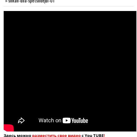
»
shkafi-dlia-spetsodejdi-01
Здесь можно
разместить свое видео
с You TUBE
!