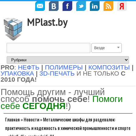
MPlast.by
Везде
PRO
:
НЕФТЬ
|
ПОЛИМЕРЫ
|
КОМПОЗИТЫ
|
УПАКОВКА
|
3D-ПЕЧАТЬ
И НЕ ТОЛЬКО
С
2010 ГОДА!
Помощь другим - лучший
способ
помочь себе
!
Помоги
себе
СЕГОДНЯ
!)
Главная
»
Новости
»
Металлические шкафы для раздевалок:
практичность и надежность в химической промышленности и спорте