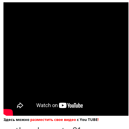
Здесь можно
разместить свое видео
с You TUBE
!