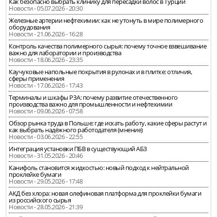
Как безопасно выбрать клинику для пересадки волос в Турции
Новости - 05.07.2026 - 20:30
Железные артерии нефтехимии: как не утонуть в мире полимерного
оборудования
Новости - 21.06.2026 - 16:28
Контроль качества полимерного сырья: почему точное взвешивание
важно для лаборатории и производства
Новости - 18.06.2026 - 23:35
Каучуковые напольные покрытия в рулонах и в плитке: отличия,
сферы применения
Новости - 17.06.2026 - 17:43
Терминалы и шкафы РЗА: почему развитие отечественного
производства важно для промышленности и нефтехимии
Новости - 09.06.2026 - 07:58
Обзор рынка труда в Польше: где искать работу, какие сферы растут и
как выбрать надёжного работодателя (мнение)
Новости - 03.06.2026 - 22:55
Интеграция установки ПБВ в существующий АБЗ
Новости - 31.05.2026 - 20:46
Канифоль становится жидкостью: новый подход к нейтральной
проклейке бумаги
Новости - 29.05.2026 - 17:48
АКД без хлора: новая олефиновая платформа для проклейки бумаги
из российского сырья
Новости - 28.05.2026 - 21:39