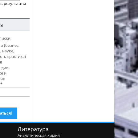
ь результаты
ка
писки
и (бизнес,
, наука,
оп, практика)
в
едии,
е и
иях
l
*
Литература
Аналитическая химия