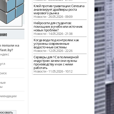
Клей против гравитации: Ceresana
анализирует драйверы роста
мирового рынка
Новости - 26.05.2026 - 09:09
Нейросети для студентов:
помощник в учебе или источник
новых проблем?
ание
Новости - 14.05.2026 - 21:38
Когда вода под контролем: как
устроены современные
ы попали на
водосточные системы
last.by?
Новости - 12.05.2026 - 22:26
Яндекс
Серверы для 1С в полимерной
индустрии: зачем они нужны
угл
производству и как с ними
работать
Новости - 11.05.2026 - 10:12
оиск
ные
ры
омендации