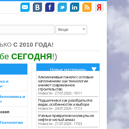
Везде
ЛЬКО
С 2010 ГОДА!
ебе
СЕГОДНЯ
!)
Новые материалы
Алюминиевые панели с сотовым
заполнением: как технологии
ка и
меняют современное
зы
строительство
Новости - 27.07.2026 - 19:11
 Экономика и
Подшипники: как разобраться в
ы
видах, особенностях и выборе
Новости - 24.07.2026 - 17:13
скоп
Учёные превратили молекулы из
нефти в чистый алмаз
 Технологии
Новости - 21.07.2026 - 17:03