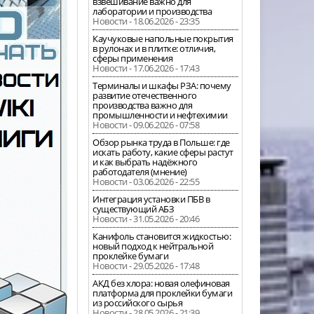
взвешивание важно для
лаборатории и производства
Новости - 18.06.2026 - 23:35
Каучуковые напольные покрытия
в рулонах и в плитке: отличия,
сферы применения
Новости - 17.06.2026 - 17:43
Терминалы и шкафы РЗА: почему
развитие отечественного
производства важно для
промышленности и нефтехимии
Новости - 09.06.2026 - 07:58
Обзор рынка труда в Польше: где
искать работу, какие сферы растут
и как выбрать надёжного
работодателя (мнение)
Новости - 03.06.2026 - 22:55
Интеграция установки ПБВ в
существующий АБЗ
Новости - 31.05.2026 - 20:46
Канифоль становится жидкостью:
новый подход к нейтральной
проклейке бумаги
Новости - 29.05.2026 - 17:48
АКД без хлора: новая олефиновая
платформа для проклейки бумаги
из российского сырья
Новости - 28.05.2026 - 21:39