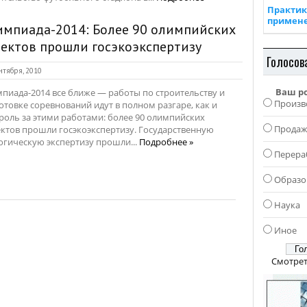
Практик
примен
импиада-2014: Более 90 олимпийских
ектов прошли госэкоэкспертизу
Голосов
нтября, 2010
Ваш р
пиада-2014 все ближе — работы по строительству и
Произв
отовке соревнований идут в полном разгаре, как и
роль за этими работами: более 90 олимпийских
Прода
ктов прошли госэкоэкспертизу. Государственную
огическую экспертизу прошли...
Подробнее »
Перера
Образо
Наука
Иное
Смотрет