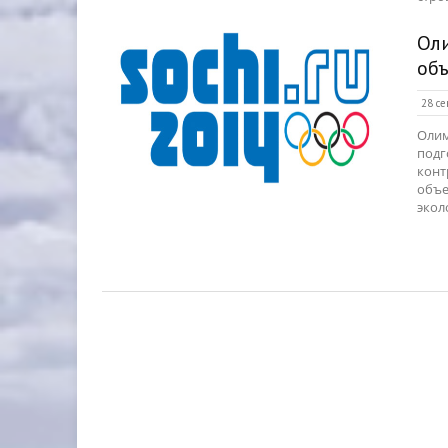
Ол
объ
28 се
Олим
подг
конт
объе
экол