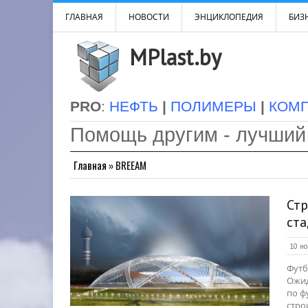
ГЛАВНАЯ
НОВОСТИ
ЭНЦИКЛОПЕДИЯ
БИЗН
MPlast.by
PRO
:
НЕФТЬ
|
ПОЛИМЕРЫ
|
КОМ
Помощь другим - лучший
Главная
»
BREEAM
Ст
ст
10 но
Футб
Ожид
по ф
стро