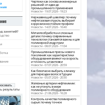
Чертежи как основа инженерных
а
решений: от идеи до
ения
промышленного применения
Новости - 19.07.2026 - 19:23
Нержавеющий швеллер: почему
ание
нефтегазовая отрасль выбирает
коррозионностойкие профили
Новости - 14.07.2026 - 16:40
од занятий?
Металлообработка и сложные
одство
детали: почему современные
технологии становятся важны и для
полимерной индустрии
жи
Новости - 08.07.2026 - 11:04
Промышленные прессы нового
ботка
поколения: как характеристики
оборудования влияют на скорость
вание
и точность штамповки
Новости - 07.07.2026 - 20:59
Как безопасно выбрать клинику
для пересадки волос в Турции
Новости - 05.07.2026 - 20:30
Железные артерии нефтехимии:
как не утонуть в мире
ь результаты
полимерного оборудования
Новости - 21.06.2026 - 16:28
Контроль качества полимерного
сырья: почему точное