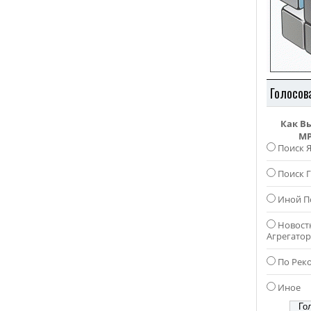
Голосов
Как В
MP
Поиск 
Поиск Г
Иной П
Новост
Агрегато
По Рек
Иное