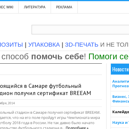
ЕС WIKI
ЛИТЕРАТУРА
РЕКЛАМА
ПОЗИТЫ
|
УПАКОВКА
|
3D-ПЕЧАТЬ
И НЕ ТО
 способ
помочь себе
!
Помоги с
Новости
Аналити
роящийся в Самаре футбольный
Прогно
адион получил сертификат BREEAM
Бизнес,
Финанс
ября, 2014
Калейдо
ольный стадион в Самаре получил сертификат BREEAM.
ается, что на его поле пройдут игры Чемпионата мира
Наука и
утболу 2018 года в России. Не так давно было начато
ительство футбольного стадиона в...
Подробнее »