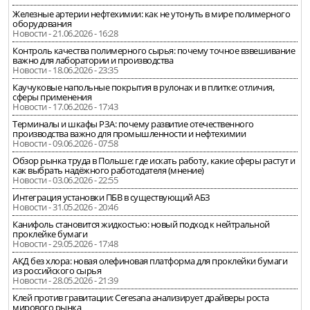
Железные артерии нефтехимии: как не утонуть в мире полимерного
оборудования
Новости - 21.06.2026 - 16:28
Контроль качества полимерного сырья: почему точное взвешивание
важно для лаборатории и производства
Новости - 18.06.2026 - 23:35
Каучуковые напольные покрытия в рулонах и в плитке: отличия,
сферы применения
Новости - 17.06.2026 - 17:43
Терминалы и шкафы РЗА: почему развитие отечественного
производства важно для промышленности и нефтехимии
Новости - 09.06.2026 - 07:58
Обзор рынка труда в Польше: где искать работу, какие сферы растут и
как выбрать надёжного работодателя (мнение)
Новости - 03.06.2026 - 22:55
Интеграция установки ПБВ в существующий АБЗ
Новости - 31.05.2026 - 20:46
Канифоль становится жидкостью: новый подход к нейтральной
проклейке бумаги
Новости - 29.05.2026 - 17:48
АКД без хлора: новая олефиновая платформа для проклейки бумаги
из российского сырья
Новости - 28.05.2026 - 21:39
Клей против гравитации: Ceresana анализирует драйверы роста
мирового рынка