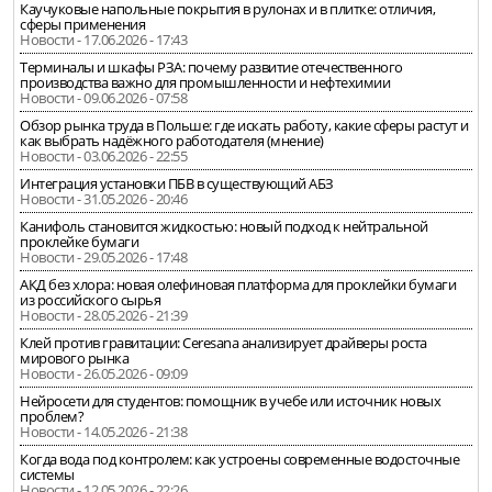
Каучуковые напольные покрытия в рулонах и в плитке: отличия,
сферы применения
Новости - 17.06.2026 - 17:43
Терминалы и шкафы РЗА: почему развитие отечественного
производства важно для промышленности и нефтехимии
Новости - 09.06.2026 - 07:58
Обзор рынка труда в Польше: где искать работу, какие сферы растут и
как выбрать надёжного работодателя (мнение)
Новости - 03.06.2026 - 22:55
Интеграция установки ПБВ в существующий АБЗ
Новости - 31.05.2026 - 20:46
Канифоль становится жидкостью: новый подход к нейтральной
проклейке бумаги
Новости - 29.05.2026 - 17:48
АКД без хлора: новая олефиновая платформа для проклейки бумаги
из российского сырья
Новости - 28.05.2026 - 21:39
Клей против гравитации: Ceresana анализирует драйверы роста
мирового рынка
Новости - 26.05.2026 - 09:09
Нейросети для студентов: помощник в учебе или источник новых
проблем?
Новости - 14.05.2026 - 21:38
Когда вода под контролем: как устроены современные водосточные
системы
Новости - 12.05.2026 - 22:26