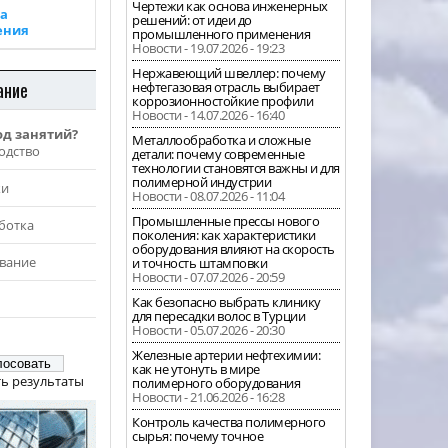
Чертежи как основа инженерных
а
решений: от идеи до
ения
промышленного применения
Новости - 19.07.2026 - 19:23
Нержавеющий швеллер: почему
ание
нефтегазовая отрасль выбирает
коррозионностойкие профили
Новости - 14.07.2026 - 16:40
од занятий?
Металлообработка и сложные
одство
детали: почему современные
технологии становятся важны и для
полимерной индустрии
жи
Новости - 08.07.2026 - 11:04
Промышленные прессы нового
ботка
поколения: как характеристики
оборудования влияют на скорость
вание
и точность штамповки
Новости - 07.07.2026 - 20:59
Как безопасно выбрать клинику
для пересадки волос в Турции
Новости - 05.07.2026 - 20:30
Железные артерии нефтехимии:
как не утонуть в мире
ь результаты
полимерного оборудования
Новости - 21.06.2026 - 16:28
Контроль качества полимерного
сырья: почему точное