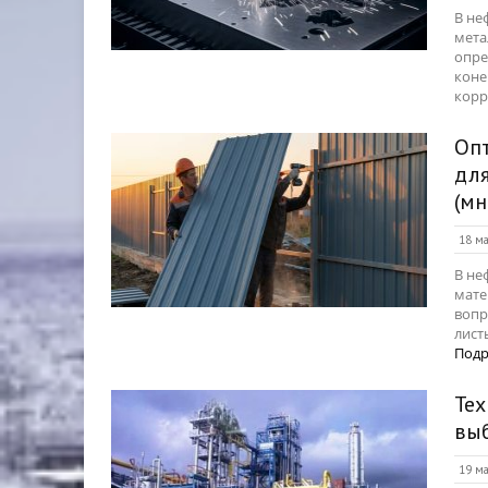
В не
мета
опре
коне
корр
Оп
для
(мн
18 ма
В не
мате
вопр
лист
Подр
Тех
вы
19 ма