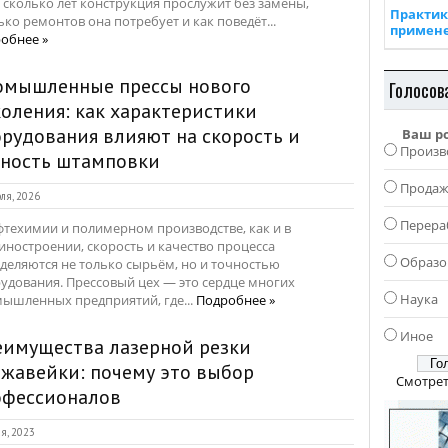
, сколько лет конструкция прослужит без замены,
Практик
ько ремонтов она потребует и как поведёт...
примен
обнее »
омышленные прессы нового
Голосов
оления: как характеристики
рудования влияют на скорость и
Ваш р
Произв
чность штамповки
Прода
ля, 2026
Перера
фтехимии и полимерном производстве, как и в
ностроении, скорость и качество процесса
Образо
деляются не только сырьём, но и точностью
удования. Прессовый цех — это сердце многих
Наука
ышленных предприятий, где...
Подробнее »
Иное
еимущества лазерной резки
жавейки: почему это выбор
Смотрет
офессионалов
я, 2023