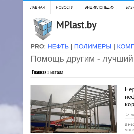
ГЛАВНАЯ
НОВОСТИ
ЭНЦИКЛОПЕДИЯ
БИЗН
MPlast.by
PRO
:
НЕФТЬ
|
ПОЛИМЕРЫ
|
КОМ
Помощь другим - лучший
Главная
»
металл
Не
неф
ко
14 ию
В не
мате