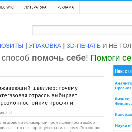
ЕС WIKI
ЛИТЕРАТУРА
РЕКЛАМА
ПОЗИТЫ
|
УПАКОВКА
|
3D-ПЕЧАТЬ
И НЕ ТО
 способ
помочь себе
!
Помоги с
Новости
Аналити
ржавеющий швеллер: почему
Прогно
тегазовая отрасль выбирает
Бизнес,
ррозионностойкие профили
Финанс
ля, 2026
Калейдо
фтегазовой и полимерной промышленности выбор
Наука и
риала — это не вопрос цены за килограмм. Это вопрос