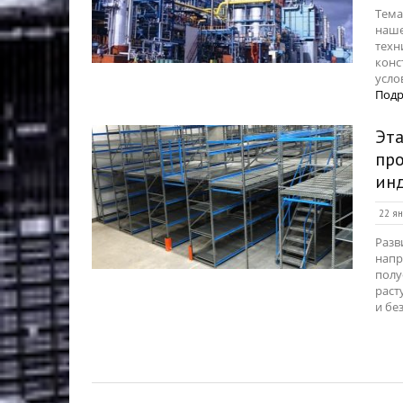
Тема
наше
техн
конс
усло
Подр
Эт
про
ин
22 ян
Разв
напр
полу
раст
и бе