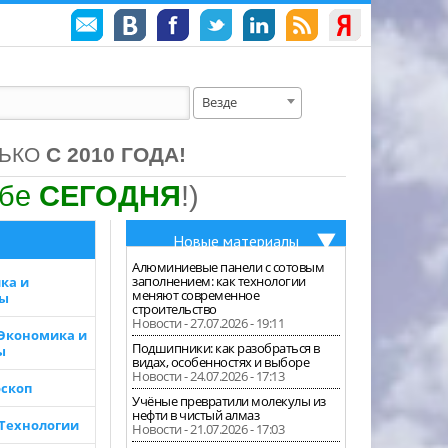
Везде
ЛЬКО
С 2010 ГОДА!
ебе
СЕГОДНЯ
!)
Новые материалы
Алюминиевые панели с сотовым
заполнением: как технологии
ка и
меняют современное
зы
строительство
Новости - 27.07.2026 - 19:11
 Экономика и
Подшипники: как разобраться в
ы
видах, особенностях и выборе
Новости - 24.07.2026 - 17:13
скоп
Учёные превратили молекулы из
нефти в чистый алмаз
 Технологии
Новости - 21.07.2026 - 17:03