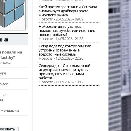
Клей против гравитации: Ceresana
анализирует драйверы роста
мирового рынка
Новости - 26.05.2026 - 09:09
Нейросети для студентов:
помощник в учебе или источник
новых проблем?
ание
Новости - 14.05.2026 - 21:38
Когда вода под контролем: как
устроены современные
ы попали на
водосточные системы
last.by?
Новости - 12.05.2026 - 22:26
Яндекс
Серверы для 1С в полимерной
индустрии: зачем они нужны
угл
производству и как с ними
работать
Новости - 11.05.2026 - 10:12
оиск
ные
ры
омендации