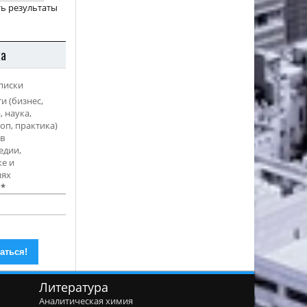
ь результаты
ка
писки
и (бизнес,
, наука,
оп, практика)
в
едии,
е и
иях
l
*
Литература
Аналитическая химия