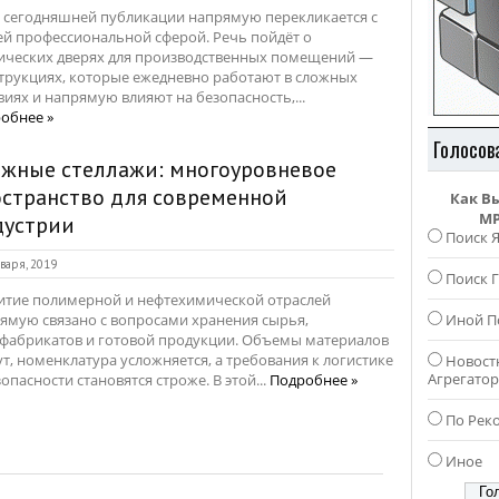
 сегодняшней публикации напрямую перекликается с
й профессиональной сферой. Речь пойдёт о
ических дверях для производственных помещений —
трукциях, которые ежедневно работают в сложных
виях и напрямую влияют на безопасность,...
обнее »
Голосов
ажные стеллажи: многоуровневое
странство для современной
Как В
MP
дустрии
Поиск 
варя, 2019
Поиск Г
итие полимерной и нефтехимической отраслей
ямую связано с вопросами хранения сырья,
Иной П
фабрикатов и готовой продукции. Объемы материалов
ут, номенклатура усложняется, а требования к логистике
Новост
Агрегато
зопасности становятся строже. В этой...
Подробнее »
По Рек
Иное