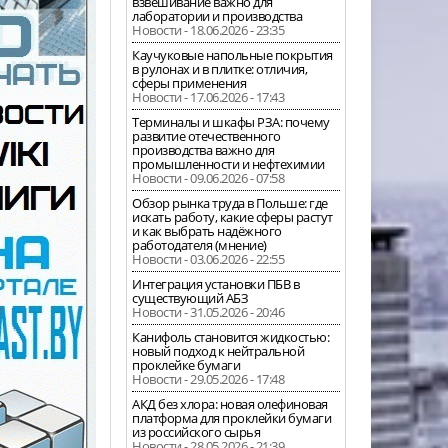
взвешивание важно для
лаборатории и производства
Новости - 18.06.2026 - 23:35
Каучуковые напольные покрытия
в рулонах и в плитке: отличия,
сферы применения
Новости - 17.06.2026 - 17:43
Терминалы и шкафы РЗА: почему
развитие отечественного
производства важно для
промышленности и нефтехимии
Новости - 09.06.2026 - 07:58
Обзор рынка труда в Польше: где
искать работу, какие сферы растут
и как выбрать надёжного
работодателя (мнение)
Новости - 03.06.2026 - 22:55
Интеграция установки ПБВ в
существующий АБЗ
Новости - 31.05.2026 - 20:46
Канифоль становится жидкостью:
новый подход к нейтральной
проклейке бумаги
Новости - 29.05.2026 - 17:48
АКД без хлора: новая олефиновая
платформа для проклейки бумаги
из российского сырья
Новости - 28.05.2026 - 21:39