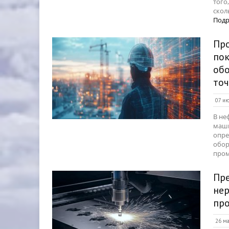
того
скол
Подр
Пр
пок
обо
то
07 ию
В не
маши
опре
обор
пром
Пр
нер
пр
26 ма