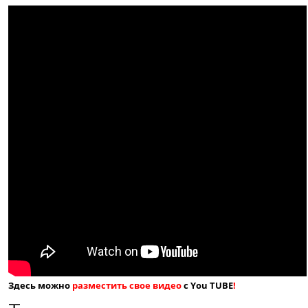
Здесь можно
разместить свое видео
с You TUBE
!