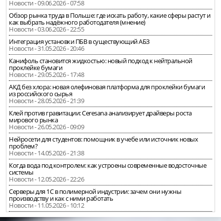
Новости - 09.06.2026 - 07:58
Обзор рынка труда в Польше: где искать работу, какие сферы растут и
как выбрать надёжного работодателя (мнение)
Новости - 03.06.2026 - 22:55
Интеграция установки ПБВ в существующий АБЗ
Новости - 31.05.2026 - 20:46
Канифоль становится жидкостью: новый подход к нейтральной
проклейке бумаги
Новости - 29.05.2026 - 17:48
АКД без хлора: новая олефиновая платформа для проклейки бумаги
из российского сырья
Новости - 28.05.2026 - 21:39
Клей против гравитации: Ceresana анализирует драйверы роста
мирового рынка
Новости - 26.05.2026 - 09:09
Нейросети для студентов: помощник в учебе или источник новых
проблем?
Новости - 14.05.2026 - 21:38
Когда вода под контролем: как устроены современные водосточные
системы
Новости - 12.05.2026 - 22:26
Серверы для 1С в полимерной индустрии: зачем они нужны
производству и как с ними работать
Новости - 11.05.2026 - 10:12