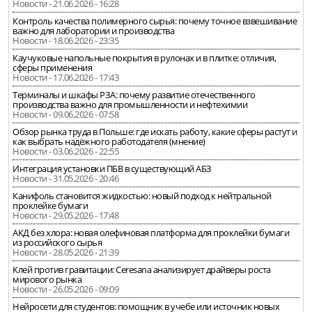
Новости - 21.06.2026 - 16:28
Контроль качества полимерного сырья: почему точное взвешивание
важно для лаборатории и производства
Новости - 18.06.2026 - 23:35
Каучуковые напольные покрытия в рулонах и в плитке: отличия,
сферы применения
Новости - 17.06.2026 - 17:43
Терминалы и шкафы РЗА: почему развитие отечественного
производства важно для промышленности и нефтехимии
Новости - 09.06.2026 - 07:58
Обзор рынка труда в Польше: где искать работу, какие сферы растут и
как выбрать надёжного работодателя (мнение)
Новости - 03.06.2026 - 22:55
Интеграция установки ПБВ в существующий АБЗ
Новости - 31.05.2026 - 20:46
Канифоль становится жидкостью: новый подход к нейтральной
проклейке бумаги
Новости - 29.05.2026 - 17:48
АКД без хлора: новая олефиновая платформа для проклейки бумаги
из российского сырья
Новости - 28.05.2026 - 21:39
Клей против гравитации: Ceresana анализирует драйверы роста
мирового рынка
Новости - 26.05.2026 - 09:09
Нейросети для студентов: помощник в учебе или источник новых