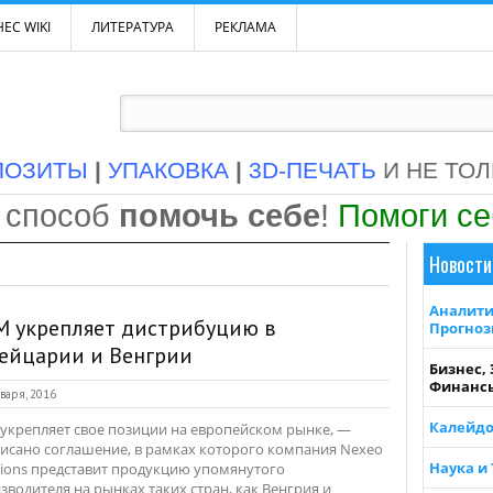
ЕС WIKI
ЛИТЕРАТУРА
РЕКЛАМА
ПОЗИТЫ
|
УПАКОВКА
|
3D-ПЕЧАТЬ
И НЕ ТО
 способ
помочь себе
!
Помоги с
Новости
Аналити
M укрепляет дистрибуцию в
Прогно
ейцарии и Венгрии
Бизнес,
Финанс
варя, 2016
Калейдо
укрепляет свое позиции на европейском рынке, —
исано соглашение, в рамках которого компания Nexeo
Наука и
tions представит продукцию упомянутого
зводителя на рынках таких стран, как Венгрия и