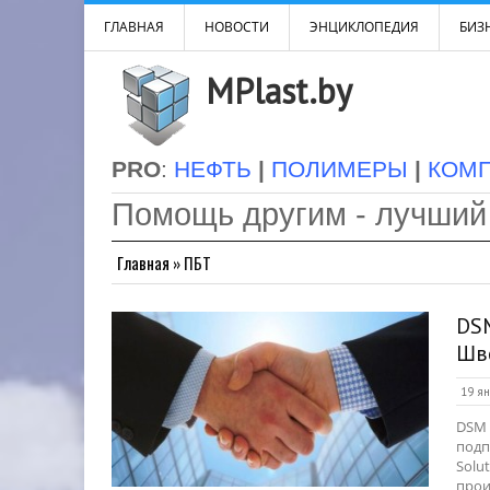
ГЛАВНАЯ
НОВОСТИ
ЭНЦИКЛОПЕДИЯ
БИЗН
MPlast.by
PRO
:
НЕФТЬ
|
ПОЛИМЕРЫ
|
КОМ
Помощь другим - лучший
Главная
»
ПБТ
DS
Шв
19 ян
DSM 
подп
Solu
прои