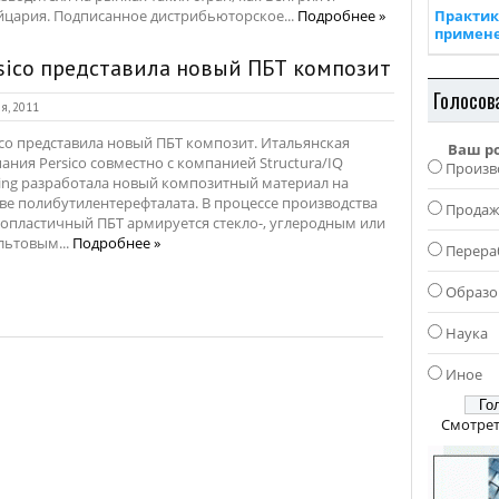
цария. Подписанное дистрибьюторское...
Подробнее »
Практик
примен
sico представила новый ПБТ композит
Голосов
я, 2011
ico представила новый ПБТ композит. Итальянская
Ваш р
ания Persico совместно с компанией Structura/IQ
Произв
ing разработала новый композитный материал на
ве полибутилентерефталата. В процессе производства
Прода
опластичный ПБТ армируется стекло-, углеродным или
льтовым...
Подробнее »
Перера
Образо
Наука
Иное
Смотрет