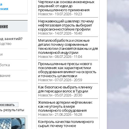
Чертежи как основа инженерных
а
решений: от идеи до
ения
промышленного применения
Новости - 19.07.2026 - 19:23
Нержавеющий швеллер: почему
ание
нефтегазовая отрасль выбирает
коррозионностойкие профили
Новости - 14.07.2026 - 16:40
од занятий?
Металлообработка и сложные
одство
детали: почему современные
технологии становятся важны и для
полимерной индустрии
жи
Новости - 08.07.2026 - 11:04
Промышленные прессы нового
ботка
поколения: как характеристики
оборудования влияют на скорость
вание
и точность штамповки
Новости - 07.07.2026 - 20:59
Как безопасно выбрать клинику
для пересадки волос в Турции
Новости - 05.07.2026 - 20:30
Железные артерии нефтехимии:
как не утонуть в мире
ь результаты
полимерного оборудования
Новости - 21.06.2026 - 16:28
Контроль качества полимерного
сырья: почему точное