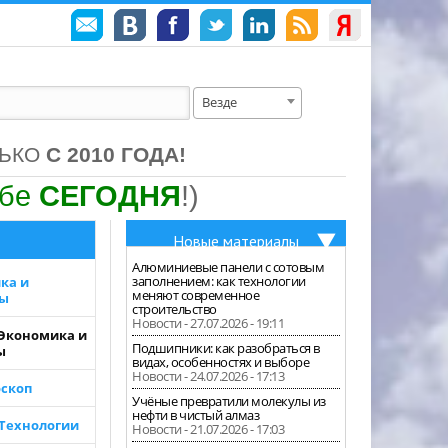
Везде
ЛЬКО
С 2010 ГОДА!
ебе
СЕГОДНЯ
!)
Новые материалы
Алюминиевые панели с сотовым
заполнением: как технологии
ка и
меняют современное
зы
строительство
Новости - 27.07.2026 - 19:11
 Экономика и
Подшипники: как разобраться в
ы
видах, особенностях и выборе
Новости - 24.07.2026 - 17:13
скоп
Учёные превратили молекулы из
нефти в чистый алмаз
 Технологии
Новости - 21.07.2026 - 17:03