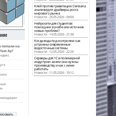
Клей против гравитации: Ceresana
анализирует драйверы роста
мирового рынка
Новости - 26.05.2026 - 09:09
Нейросети для студентов:
помощник в учебе или источник
новых проблем?
ание
Новости - 14.05.2026 - 21:38
Когда вода под контролем: как
устроены современные
ы попали на
водосточные системы
last.by?
Новости - 12.05.2026 - 22:26
Яндекс
Серверы для 1С в полимерной
индустрии: зачем они нужны
угл
производству и как с ними
работать
Новости - 11.05.2026 - 10:12
оиск
ные
ры
омендации