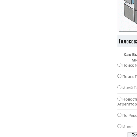
Голосов
Как В
MP
Поиск 
Поиск Г
Иной П
Новост
Агрегато
По Рек
Иное