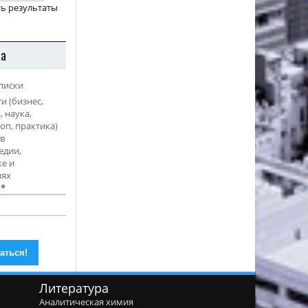
ь результаты
ка
писки
и (бизнес,
, наука,
оп, практика)
в
едии,
е и
иях
l
*
Литература
Аналитическая химия