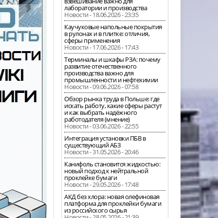
взвешивание важно для
лаборатории и производства
Новости - 18.06.2026 - 23:35
Каучуковые напольные покрытия
в рулонах и в плитке: отличия,
сферы применения
Новости - 17.06.2026 - 17:43
Терминалы и шкафы РЗА: почему
развитие отечественного
производства важно для
промышленности и нефтехимии
Новости - 09.06.2026 - 07:58
Обзор рынка труда в Польше: где
искать работу, какие сферы растут
и как выбрать надёжного
работодателя (мнение)
Новости - 03.06.2026 - 22:55
Интеграция установки ПБВ в
существующий АБЗ
Новости - 31.05.2026 - 20:46
Канифоль становится жидкостью:
новый подход к нейтральной
проклейке бумаги
Новости - 29.05.2026 - 17:48
АКД без хлора: новая олефиновая
платформа для проклейки бумаги
из российского сырья
Новости - 28.05.2026 - 21:39