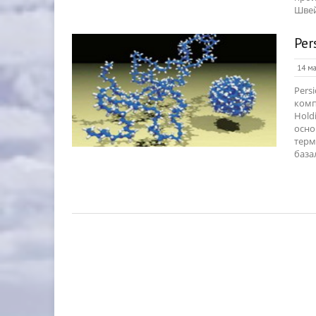
Швей
Per
14 ма
Pers
комп
Hold
осно
терм
база