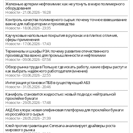
Железные артерии нефтехимии: как не утонуть в мире полимерного
оборудования
Новости - 21.06.2026 - 16:28
Контроль качества полимерного сырья: почему точное взвешивание
важно для лаборатории и производства
Новости - 18.06.2026 - 23:35
Каучуковые напольные покрытия в рулонах и в плитке: отличия,
сферы применения
Новости - 17.06.2026 - 17:43
Терминалы и шкафы РЗА: почему развитие отечественного
производства важно для промышленности и нефтехимии
Новости - 09.06.2026 - 07:58
Обзор рынка труда в Польше: где искать работу, какие сферы растут и
как выбрать надёжного работодателя (мнение)
Новости - 03.06.2026 - 22:55
Интеграция установки ПБВ в существующий АБЗ
Новости - 31.05.2026 - 20:46
Канифоль становится жидкостью: новый подход к нейтральной
проклейке бумаги
Новости - 29.05.2026 - 17:48
АКД без хлора: новая олефиновая платформа для проклейки бумаги
из российского сырья
Новости - 28.05.2026 - 21:39
Клей против гравитации: Ceresana анализирует драйверы роста
мирового рынка