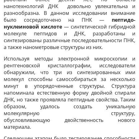
нанотехнологий ДНК довольно увлекательна и
разнообразна. В данном исследовании внимание
было сосредоточено на ПНК —
пептидо-
нуклеиновой кислоте
— синтетической гибридной
молекуле пептидов и ДНК, разработаны и
синтезированы различные последовательности
ПНК,
а также нанометровые структуры из них.
Используя методы электронной микроскопии и
рентгеновской кристаллографии, исследователи
обнаружили, что три из синтезированных ими
молекул способны самособираться за несколько
минут в упорядоченные структуры. Структура
напоминала естественную форму двойной спирали
ДНК, но также проявляла пептидные свойства. Таким
образом, удалось создать уникальную
молекулярную структуру,
обусловливающую двойственность нового
материала.
Следующим этапом было
тестирование способности