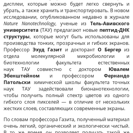
дисплеи, которые можно будет легко свернуть и
убрать, а также хранить и транспортировать.
В новом
исследовании, опубликованном недавно в журнале
Nature Nanotechnology
, ученые из
Тель-Авивского
университета
(ТАУ) предлагают новые
пептид-ДНК
структуры
, которые могут быть использованы для
производства тонких, прозрачных и гибких экранов.
Профессор
Эхуд Газит
и докторант
О Бергер
из
отдела молекулярной микробиологии и
биотехнологии факультета естественных
наук ТАУ совместно с доктором
Ювалем
Эбенштейном
и профессором
Фернандо
Патольски
химической школы факультета точных
наук ТАУ задействовали бионанотехнологии,
чтобы получить полный спектр цветов из одного
гибкого слоя пикселей — в отличие от нескольких
жестких слоев, составляющих современные экраны.
По словам профессора Газита, полученный материал
очень легкий, органический и экологически чистый.
В то же время он позволяет получать такой же