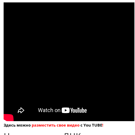
Здесь можно
разместить свое видео
с You TUBE
!