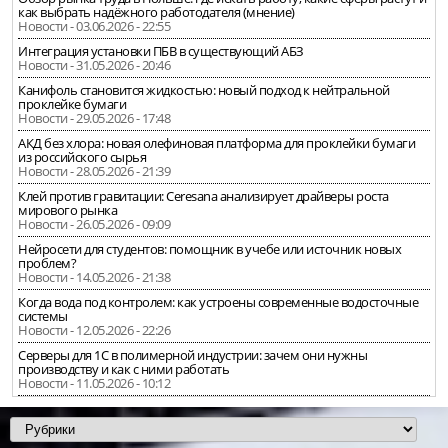
как выбрать надёжного работодателя (мнение)
Новости - 03.06.2026 - 22:55
Интеграция установки ПБВ в существующий АБЗ
Новости - 31.05.2026 - 20:46
Канифоль становится жидкостью: новый подход к нейтральной
проклейке бумаги
Новости - 29.05.2026 - 17:48
АКД без хлора: новая олефиновая платформа для проклейки бумаги
из российского сырья
Новости - 28.05.2026 - 21:39
Клей против гравитации: Ceresana анализирует драйверы роста
мирового рынка
Новости - 26.05.2026 - 09:09
Нейросети для студентов: помощник в учебе или источник новых
проблем?
Новости - 14.05.2026 - 21:38
Когда вода под контролем: как устроены современные водосточные
системы
Новости - 12.05.2026 - 22:26
Серверы для 1С в полимерной индустрии: зачем они нужны
производству и как с ними работать
Новости - 11.05.2026 - 10:12