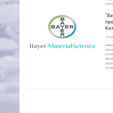
около
“Ba
пр
Ки
19 де
Неме
прои
кита
прои
пром
желе