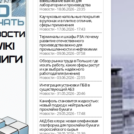
взвешивание важно для
лаборатории и производства
Новости - 18.06.2026 - 23:35
Каучуковые напольные покрытия
в рулонах и в плитке: отличия,
сферы применения
Новости - 17.06.2026 - 17:43
Терминалы и шкафы РЗА: почему
развитие отечественного
производства важно для
промышленности и нефтехимии
Новости - 09.06.2026 - 07:58
Обзор рынка труда в Польше: где
искать работу, какие сферы растут
и как выбрать надёжного
работодателя (мнение)
Новости - 03.06.2026 - 22:55
Интеграция установки ПБВ в
существующий АБЗ
Новости - 31.05.2026 - 20:46
Канифоль становится жидкостью:
новый подход к нейтральной
проклейке бумаги
Новости - 29.05.2026 - 17:48
АКД без хлора: новая олефиновая
платформа для проклейки бумаги
из российского сырья
Новости - 28.05.2026 - 21:39