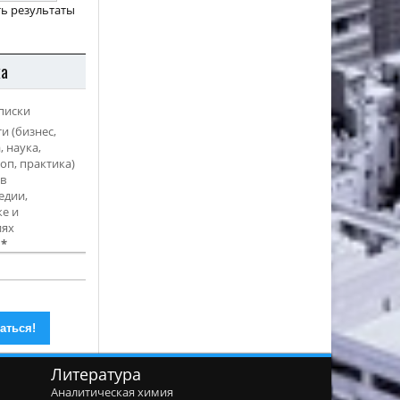
ь результаты
ка
писки
и (бизнес,
, наука,
оп, практика)
в
едии,
е и
иях
l
*
Литература
Аналитическая химия