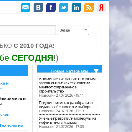
Везде
ЛЬКО
С 2010 ГОДА!
ебе
СЕГОДНЯ
!)
Новые материалы
Алюминиевые панели с сотовым
заполнением: как технологии
ка и
меняют современное
зы
строительство
Новости - 27.07.2026 - 19:11
 Экономика и
Подшипники: как разобраться в
ы
видах, особенностях и выборе
Новости - 24.07.2026 - 17:13
скоп
Учёные превратили молекулы из
нефти в чистый алмаз
 Технологии
Новости - 21.07.2026 - 17:03