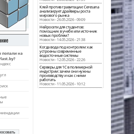
Клей против гравитации: Ceresana
анализирует драйверы роста
мирового рынка
Новости - 26.05.2026 - 09:09
Нейросети для студентов:
помощник в учебе или источник
новых проблем?
ание
Новости - 14.05.2026 - 21:38
Когда вода под контролем: как
устроены современные
ы попали на
водосточные системы
last.by?
Новости - 12.05.2026 - 22:26
Яндекс
Серверы для 1С в полимерной
индустрии: зачем они нужны
угл
производству и как с ними
работать
Новости - 11.05.2026 - 10:12
оиск
ные
ры
омендации