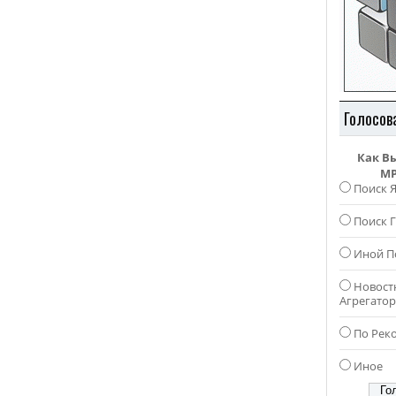
Голосов
Как В
MP
Поиск 
Поиск Г
Иной П
Новост
Агрегато
По Рек
Иное