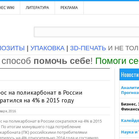
ЕС WIKI
ЛИТЕРАТУРА
РЕКЛАМА
ПОЗИТЫ
|
УПАКОВКА
|
3D-ПЕЧАТЬ
И НЕ ТО
 способ
помочь себе
!
Помоги с
Новости
Аналити
ос на поликарбонат в России
Прогно
ратился на 4% в 2015 году
Бизнес,
Финанс
варя, 2016
Калейдо
с на поликарбонат в России сократился на 4% в 2015
. По итогам минувшего года потребление
Наука и
карбоната (ПК) российскими потребителями
атилось на 4% относительно 2014 года и составило