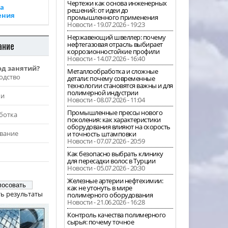
Чертежи как основа инженерных
а
решений: от идеи до
ения
промышленного применения
Новости - 19.07.2026 - 19:23
Нержавеющий швеллер: почему
ание
нефтегазовая отрасль выбирает
коррозионностойкие профили
Новости - 14.07.2026 - 16:40
од занятий?
Металлообработка и сложные
одство
детали: почему современные
технологии становятся важны и для
полимерной индустрии
жи
Новости - 08.07.2026 - 11:04
Промышленные прессы нового
ботка
поколения: как характеристики
оборудования влияют на скорость
вание
и точность штамповки
Новости - 07.07.2026 - 20:59
Как безопасно выбрать клинику
для пересадки волос в Турции
Новости - 05.07.2026 - 20:30
Железные артерии нефтехимии:
как не утонуть в мире
ь результаты
полимерного оборудования
Новости - 21.06.2026 - 16:28
Контроль качества полимерного
сырья: почему точное