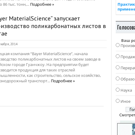
 86 тыс. тонн,...
Подробнее »
Практик
примен
yer MaterialScience” запускает
оизводство поликарбонатных листов в
Голосов
тае
Ваш р
кабря, 2014
Произв
цкая компания “Bayer MaterialScience”, начала
Прода
зводство поликарбонатных листов на своем заводе в
йском городе Гуанчжоу. На предприятии будет
Перера
зводится продукция для таких отраслей
ышленности, как строительство, сельское хозяйство,
Образо
знодорожный транспорт...
Подробнее »
Наука
Иное
Смотрет