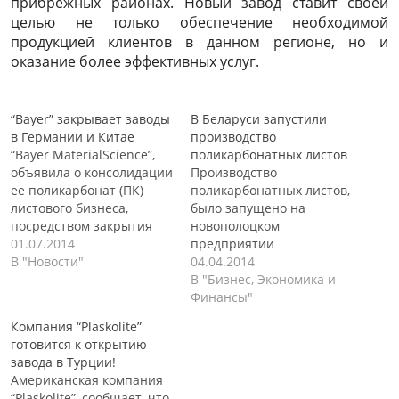
прибрежных районах. Новый завод ставит своей
целью не только обеспечение необходимой
продукцией клиентов в данном регионе, но и
оказание более эффективных услуг.
“Bayer” закрывает заводы
В Беларуси запустили
в Германии и Китае
производство
“Bayer MaterialScience”,
поликарбонатных листов
объявила о консолидации
Производство
ее поликарбонат (ПК)
поликарбонатных листов,
листового бизнеса,
было запущено на
посредством закрытия
новополоцком
предприятий в Европе и
01.07.2014
предприятии
Азиатско-Тихоокеанском
В "Новости"
“ТитанПласт” в начале
04.04.2014
регионе. В Европе
апреля текущего года. На
В "Бизнес, Экономика и
компания закрывает свое
предприятии была
Финансы"
предприятие по
установлена и введена в
Компания “Plaskolite”
производству ПК листов в
эксплуатацию
готовится к открытию
немецком городе
производственная линия,
завода в Турции!
Дармштадт, а в Китае
которая будет
Американская компания
компания закрывает свое
использовать
“Plaskolite”, сообщает, что