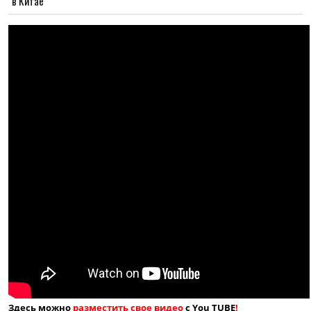
в Китае
Здесь можно
разместить свое видео
с You TUBE
!