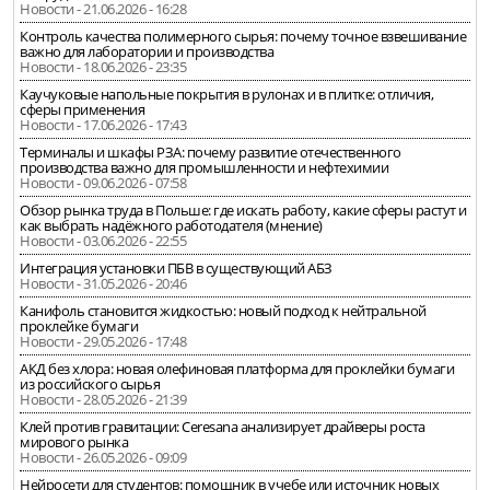
Новости - 21.06.2026 - 16:28
Контроль качества полимерного сырья: почему точное взвешивание
важно для лаборатории и производства
Новости - 18.06.2026 - 23:35
Каучуковые напольные покрытия в рулонах и в плитке: отличия,
сферы применения
Новости - 17.06.2026 - 17:43
Терминалы и шкафы РЗА: почему развитие отечественного
производства важно для промышленности и нефтехимии
Новости - 09.06.2026 - 07:58
Обзор рынка труда в Польше: где искать работу, какие сферы растут и
как выбрать надёжного работодателя (мнение)
Новости - 03.06.2026 - 22:55
Интеграция установки ПБВ в существующий АБЗ
Новости - 31.05.2026 - 20:46
Канифоль становится жидкостью: новый подход к нейтральной
проклейке бумаги
Новости - 29.05.2026 - 17:48
АКД без хлора: новая олефиновая платформа для проклейки бумаги
из российского сырья
Новости - 28.05.2026 - 21:39
Клей против гравитации: Ceresana анализирует драйверы роста
мирового рынка
Новости - 26.05.2026 - 09:09
Нейросети для студентов: помощник в учебе или источник новых