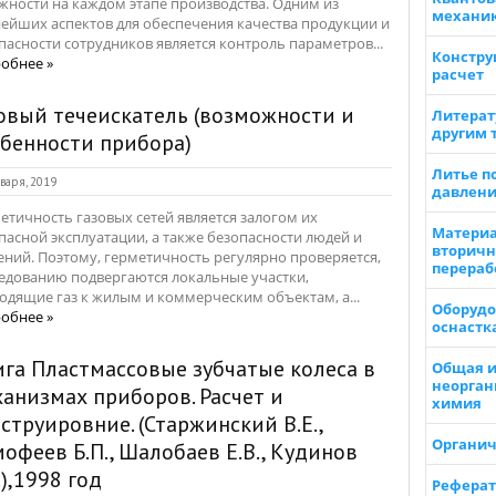
жности на каждом этапе производства. Одним из
механи
ейших аспектов для обеспечения качества продукции и
пасности сотрудников является контроль параметров...
Констру
обнее »
расчет
овый течеискатель (возможности и
Литерат
другим 
бенности прибора)
Литье п
варя, 2019
давлен
етичность газовых сетей является залогом их
Материа
пасной эксплуатации, а также безопасности людей и
вторичн
ений. Поэтому, герметичность регулярно проверяется,
перераб
едованию подвергаются локальные участки,
одящие газ к жилым и коммерческим объектам, а...
Оборудо
обнее »
оснастк
га Пластмассовые зубчатые колеса в
Общая 
неорган
анизмах приборов. Расчет и
химия
струировние. (Старжинский В.Е.,
Органич
офеев Б.П., Шалобаев Е.В., Кудинов
.),1998 год
Реферат