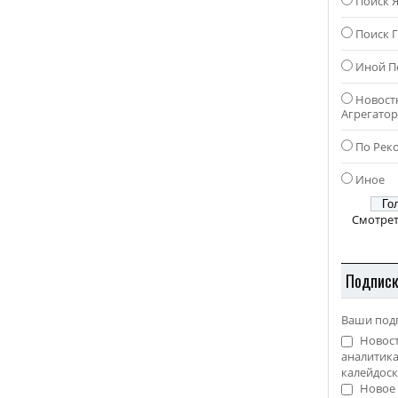
Поиск 
Поиск Г
Иной П
Новост
Агрегато
По Рек
Иное
Смотрет
Подпис
Ваши под
Новост
аналитика
калейдоск
Новое 