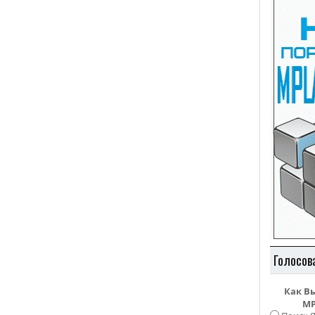
Голосов
Как В
MP