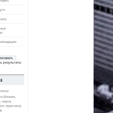
Яндекс
угл
оиск
ные
ры
омендации
ь результаты
ка
писки
и (бизнес,
, наука,
оп, практика)
в