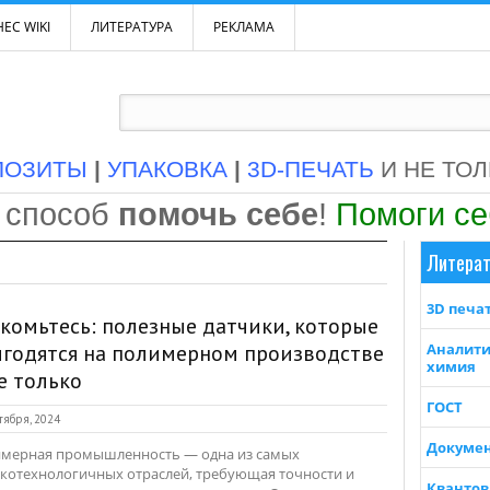
ЕС WIKI
ЛИТЕРАТУРА
РЕКЛАМА
ПОЗИТЫ
|
УПАКОВКА
|
3D-ПЕЧАТЬ
И НЕ ТО
 способ
помочь себе
!
Помоги с
Литерат
3D печа
комьтесь: полезные датчики, которые
годятся на полимерном производстве
Аналити
химия
е только
ГОСТ
тября, 2024
Докуме
мерная промышленность — одна из самых
котехнологичных отраслей, требующая точности и
Квантов