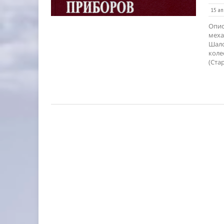
15 ап
Опис
меха
Шало
коле
(Стар