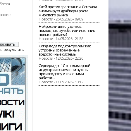
ботка
Клей против гравитации: Ceresana
анализирует драйверы роста
вание
мирового рынка
Новости - 26.05.2026 - 09:09
Нейросети для студентов:
помощник в учебе или источник
новых проблем?
Новости - 14.05.2026 - 21:38
Когда вода под контролем: как
ь результаты
устроены современные
водосточные системы
Новости - 12.05.2026 - 22:26
Серверы для 1С в полимерной
индустрии: зачем они нужны
производству и как с ними
работать
Новости - 11.05.2026 - 10:12