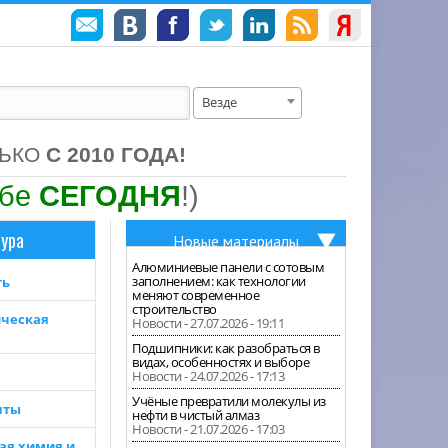
Везде
ЛЬКО
С 2010 ГОДА!
ебе
СЕГОДНЯ
!)
ура
Новые материалы
Алюминиевые панели с сотовым
заполнением: как технологии
ть
меняют современное
строительство
ческая
Новости - 27.07.2026 - 19:11
Подшипники: как разобраться в
видах, особенностях и выборе
Новости - 24.07.2026 - 17:13
Учёные превратили молекулы из
нты
нефти в чистый алмаз
Новости - 21.07.2026 - 17:03
ая химия и