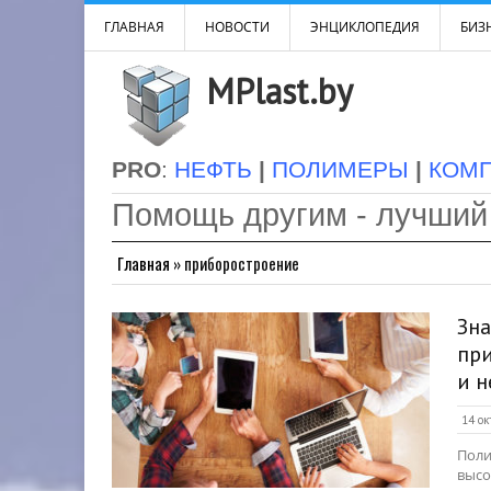
ГЛАВНАЯ
НОВОСТИ
ЭНЦИКЛОПЕДИЯ
БИЗН
MPlast.by
PRO
:
НЕФТЬ
|
ПОЛИМЕРЫ
|
КОМ
Помощь другим - лучший
Главная
»
приборостроение
Зна
при
и н
14 ок
Поли
высо