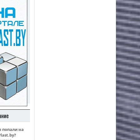
ание
ы попали на
last.by?