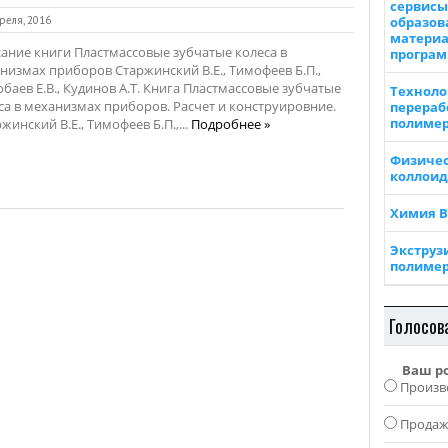
сервисы
реля, 2016
образов
материа
ание книги Пластмассовые зубчатые колеса в
програ
низмах приборов Старжинский В.Е., Тимофеев Б.П.,
баев Е.В., Кудинов А.Т. Книга Пластмассовые зубчатые
Техноло
са в механизмах приборов. Расчет и конструировние.
перераб
полиме
жинский В.Е., Тимофеев Б.П.,...
Подробнее »
Физичес
коллоид
Химия 
Экструз
полиме
Голосов
Ваш р
Произв
Прода