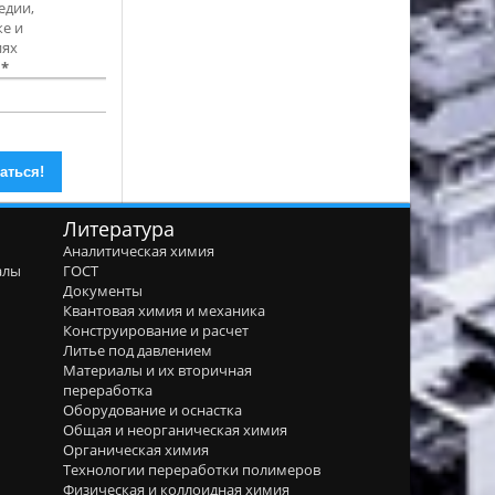
едии,
е и
иях
l
*
Литература
Аналитическая химия
алы
ГОСТ
я
Документы
Квантовая химия и механика
Конструирование и расчет
Литье под давлением
Материалы и их вторичная
переработка
Оборудование и оснастка
Общая и неорганическая химия
Органическая химия
Технологии переработки полимеров
Физическая и коллоидная химия