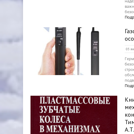
наде
важн
безо
Подр
Газ
осо
03 ян
Герм
безо
стро
обсл
подв
Подр
Кни
мех
кон
Тим
А.Т