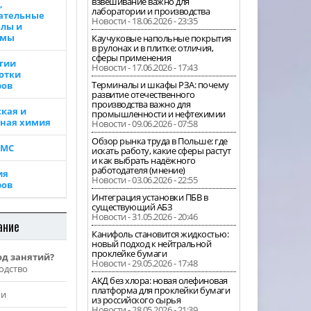
взвешивание важно для
,
лаборатории и производства
ательные
Новости - 18.06.2026 - 23:35
лы и
ммы
Каучуковые напольные покрытия
в рулонах и в плитке: отличия,
сферы применения
гии
Новости - 17.06.2026 - 17:43
отки
Терминалы и шкафы РЗА: почему
ров
развитие отечественного
производства важно для
кая и
промышленности и нефтехимии
ная химия
Новости - 09.06.2026 - 07:58
Обзор рынка труда в Польше: где
ВМС
искать работу, какие сферы растут
и как выбрать надёжного
работодателя (мнение)
ия
Новости - 03.06.2026 - 22:55
ров
Интеграция установки ПБВ в
существующий АБЗ
Новости - 31.05.2026 - 20:46
ание
Канифоль становится жидкостью:
новый подход к нейтральной
проклейке бумаги
од занятий?
Новости - 29.05.2026 - 17:48
одство
АКД без хлора: новая олефиновая
платформа для проклейки бумаги
жи
из российского сырья
Новости - 28.05.2026 - 21:39