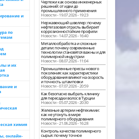
Чертежи как основа инженерных
ка
решений: от идеи до
промышленного применения
Новости - 19.07.2026 - 19:23
ирование и
Нержавеющий швеллер: почему
нефтегазовая отрасль выбирает
коррозионностойкие профили
ура по
Новости - 14.07.2026 - 16:40
темам
Металлообработка и сложные
детали: почему современные
од
технологии становятся важны и для
ием
полимерной индустрии
Новости - 08.07.2026 - 11:04
лы и их
Промышленные прессы нового
ая
поколения: как характеристики
отка
оборудования влияют на скорость
и точность штамповки
Новости - 07.07.2026 - 20:59
вание и
а
Как безопасно выбрать клинику
для пересадки волос в Турции
Новости - 05.07.2026 - 20:30
и
ическая
Железные артерии нефтехимии:
как не утонуть в мире
полимерного оборудования
Новости - 21.06.2026 - 16:28
еская химия
Контроль качества полимерного
сырья: почему точное
ы, онлайн-