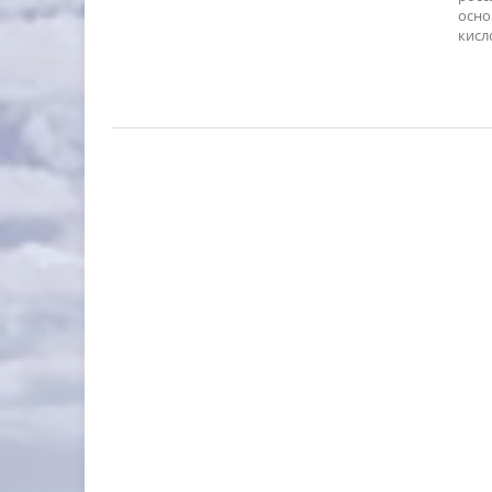
осно
кисло