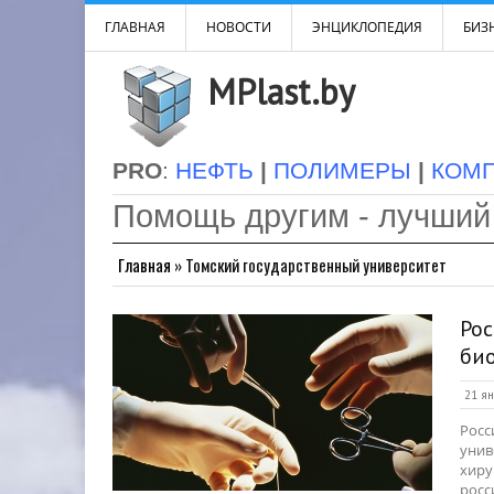
ГЛАВНАЯ
НОВОСТИ
ЭНЦИКЛОПЕДИЯ
БИЗН
MPlast.by
PRO
:
НЕФТЬ
|
ПОЛИМЕРЫ
|
КОМ
Помощь другим - лучший
Главная
»
Томский государственный университет
Рос
би
21 ян
Росс
унив
хиру
росс