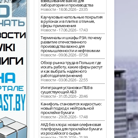
взвешивание важно для
лаборатории и производства
Новости - 18.06.2026 - 23:35
Каучуковые напольные покрытия
в рулонах и в плитке: отличия,
сферы применения
Новости - 17.06.2026 - 17:43
Терминалы и шкафы РЗА: почему
развитие отечественного
производства важно для
промышленности и нефтехимии
Новости - 09.06.2026 - 07:58
Обзор рынка труда в Польше: где
искать работу, какие сферы растут
и как выбрать надёжного
работодателя (мнение)
Новости - 03.06.2026 - 22:55
Интеграция установки ПБВ в
существующий АБЗ
Новости - 31.05.2026 - 20:46
Канифоль становится жидкостью:
новый подход к нейтральной
проклейке бумаги
Новости - 29.05.2026 - 17:48
АКД без хлора: новая олефиновая
платформа для проклейки бумаги
из российского сырья
Новости - 28.05.2026 - 21:39