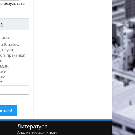
ь результаты
ка
писки
и (бизнес,
, наука,
оп, практика)
в
едии,
е и
иях
l
*
Литература
Аналитическая химия