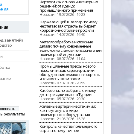
Чертежи как основа инженерных
а
решений: от идеи до
ения
промышленного применения
Новости - 19.07.2026 - 19:23
Нержавеющий швеллер: почему
ание
нефтегазовая отрасль выбирает
коррозионностойкие профили
Новости - 14.07.2026 - 16:40
од занятий?
Металлообработка и сложные
одство
детали: почему современные
технологии становятся важны и для
полимерной индустрии
жи
Новости - 08.07.2026 - 11:04
Промышленные прессы нового
ботка
поколения: как характеристики
оборудования влияют на скорость
вание
и точность штамповки
Новости - 07.07.2026 - 20:59
Как безопасно выбрать клинику
для пересадки волос в Турции
Новости - 05.07.2026 - 20:30
Железные артерии нефтехимии:
как не утонуть в мире
ь результаты
полимерного оборудования
Новости - 21.06.2026 - 16:28
Контроль качества полимерного
сырья: почему точное