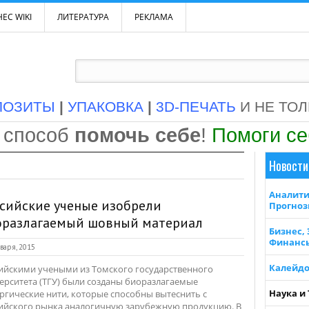
ЕС WIKI
ЛИТЕРАТУРА
РЕКЛАМА
ПОЗИТЫ
|
УПАКОВКА
|
3D-ПЕЧАТЬ
И НЕ ТО
 способ
помочь себе
!
Помоги с
Новости
Аналити
сийские ученые изобрели
Прогно
оразлагаемый шовный материал
Бизнес,
Финанс
варя, 2015
Калейдо
ийскими учеными из Томского государственного
ерситета (ТГУ) были созданы биоразлагаемые
Наука и
ргические нити, которые способны вытеснить с
ийского рынка аналогичную зарубежную продукцию. В