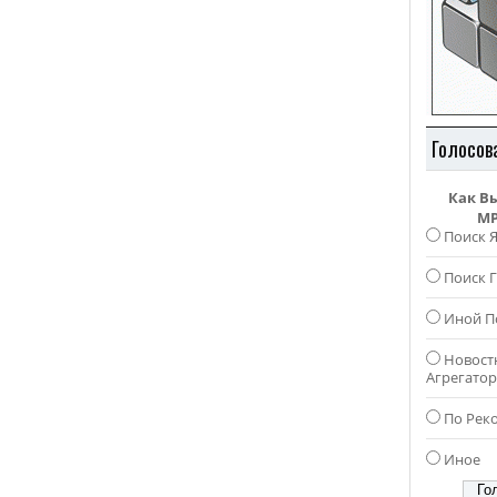
Голосов
Как В
MP
Поиск 
Поиск Г
Иной П
Новост
Агрегато
По Рек
Иное