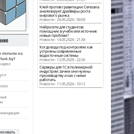
Клей против гравитации: Ceresana
анализирует драйверы роста
мирового рынка
Новости - 26.05.2026 - 09:09
Нейросети для студентов:
помощник в учебе или источник
новых проблем?
ание
Новости - 14.05.2026 - 21:38
Когда вода под контролем: как
устроены современные
ы попали на
водосточные системы
last.by?
Новости - 12.05.2026 - 22:26
Яндекс
Серверы для 1С в полимерной
индустрии: зачем они нужны
угл
производству и как с ними
работать
Новости - 11.05.2026 - 10:12
оиск
ные
ры
омендации