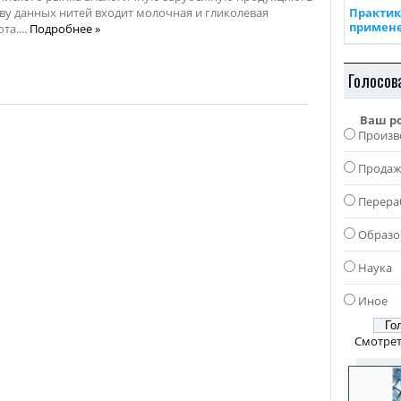
ву данных нитей входит молочная и гликолевая
Практик
примен
та....
Подробнее »
Голосов
Ваш р
Произв
Прода
Перера
Образо
Наука
Иное
Смотрет