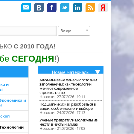
Везде
ЛЬКО
С 2010 ГОДА!
ебе
СЕГОДНЯ
!)
Новые материалы
Алюминиевые панели с сотовым
заполнением: как технологии
ка и
меняют современное
зы
строительство
Новости - 27.07.2026 - 19:11
 Экономика и
Подшипники: как разобраться в
ы
видах, особенностях и выборе
Новости - 24.07.2026 - 17:13
скоп
Учёные превратили молекулы из
нефти в чистый алмаз
 Технологии
Новости - 21.07.2026 - 17:03