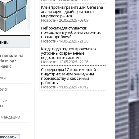
Клей против гравитации: Ceresana
анализирует драйверы роста
мирового рынка
Новости - 26.05.2026 - 09:09
Нейросети для студентов:
помощник в учебе или источник
новых проблем?
ание
Новости - 14.05.2026 - 21:38
Когда вода под контролем: как
устроены современные
ы попали на
водосточные системы
last.by?
Новости - 12.05.2026 - 22:26
Яндекс
Серверы для 1С в полимерной
индустрии: зачем они нужны
угл
производству и как с ними
работать
Новости - 11.05.2026 - 10:12
оиск
ные
ры
омендации