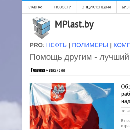
ГЛАВНАЯ
НОВОСТИ
ЭНЦИКЛОПЕДИЯ
БИЗН
MPlast.by
PRO
:
НЕФТЬ
|
ПОЛИМЕРЫ
|
КОМ
Помощь другим - лучший
Главная
»
вакансии
Обз
раб
над
03 ию
В не
отра