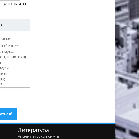
ь результаты
ка
писки
и (бизнес,
, наука,
оп, практика)
в
едии,
е и
иях
l
*
Литература
Аналитическая химия