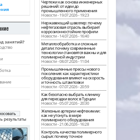
Чертежи как основа инженерных
а
решений: от идеи до
ения
промышленного применения
Новости - 19.07.2026 - 19:23
Нержавеющий швеллер: почему
ание
нефтегазовая отрасль выбирает
коррозионностойкие профили
Новости - 14.07.2026 - 16:40
од занятий?
Металлообработка и сложные
одство
детали: почему современные
технологии становятся важны и для
полимерной индустрии
жи
Новости - 08.07.2026 - 11:04
Промышленные прессы нового
ботка
поколения: как характеристики
оборудования влияют на скорость
вание
и точность штамповки
Новости - 07.07.2026 - 20:59
Как безопасно выбрать клинику
для пересадки волос в Турции
Новости - 05.07.2026 - 20:30
Железные артерии нефтехимии:
как не утонуть в мире
ь результаты
полимерного оборудования
Новости - 21.06.2026 - 16:28
Контроль качества полимерного
сырья: почему точное