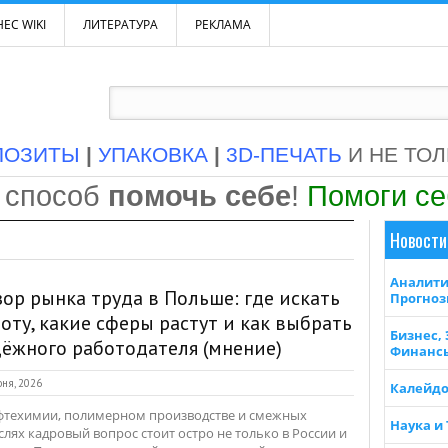
ЕС WIKI
ЛИТЕРАТУРА
РЕКЛАМА
ПОЗИТЫ
|
УПАКОВКА
|
3D-ПЕЧАТЬ
И НЕ ТО
 способ
помочь себе
!
Помоги с
Новости
Аналити
ор рынка труда в Польше: где искать
Прогно
оту, какие сферы растут и как выбрать
Бизнес,
ёжного работодателя (мнение)
Финанс
ня, 2026
Калейдо
фтехимии, полимерном производстве и смежных
Наука и
слях кадровый вопрос стоит остро не только в России и