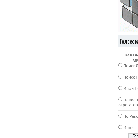
Голосов
Как В
MP
Поиск 
Поиск Г
Иной П
Новост
Агрегато
По Рек
Иное