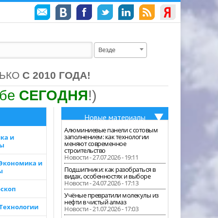
Везде
ЛЬКО
С 2010 ГОДА!
ебе
СЕГОДНЯ
!)
Новые материалы
Алюминиевые панели с сотовым
заполнением: как технологии
ка и
меняют современное
зы
строительство
Новости - 27.07.2026 - 19:11
 Экономика и
Подшипники: как разобраться в
ы
видах, особенностях и выборе
Новости - 24.07.2026 - 17:13
скоп
Учёные превратили молекулы из
нефти в чистый алмаз
 Технологии
Новости - 21.07.2026 - 17:03