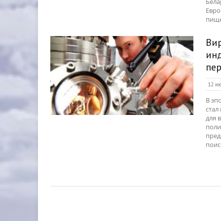
Бела
Евро
пище
Ви
инд
пе
12 ию
В эп
стал
для 
поли
пред
поис