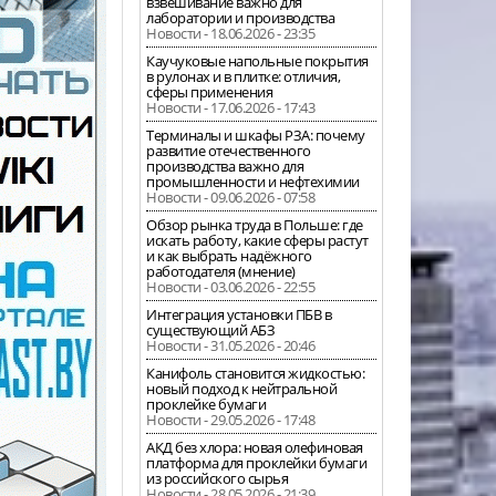
взвешивание важно для
лаборатории и производства
Новости - 18.06.2026 - 23:35
Каучуковые напольные покрытия
в рулонах и в плитке: отличия,
сферы применения
Новости - 17.06.2026 - 17:43
Терминалы и шкафы РЗА: почему
развитие отечественного
производства важно для
промышленности и нефтехимии
Новости - 09.06.2026 - 07:58
Обзор рынка труда в Польше: где
искать работу, какие сферы растут
и как выбрать надёжного
работодателя (мнение)
Новости - 03.06.2026 - 22:55
Интеграция установки ПБВ в
существующий АБЗ
Новости - 31.05.2026 - 20:46
Канифоль становится жидкостью:
новый подход к нейтральной
проклейке бумаги
Новости - 29.05.2026 - 17:48
АКД без хлора: новая олефиновая
платформа для проклейки бумаги
из российского сырья
Новости - 28.05.2026 - 21:39