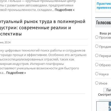
руси. Польша — крупный промышленный центр
Практик
пы с развитыми автозаводами, предприятиями
примен
вой промышленности, складами...
Подробнее »
ртуальный рынок труда в полимерной
Голосов
устрии: современные реалии и
рспективы
Ваш р
Произв
ня, 2024
Прода
оху цифровых технологий поиск работы и сотрудников
 гораздо проще и эффективнее. Особенно это актуально
Перера
высокоспециализированных отраслей, таких как
мерная индустрия. Интернет-платформы
Образо
оставляют уникальные возможности для быстрого
ка...
Подробнее »
Наука
Иное
Смотрет