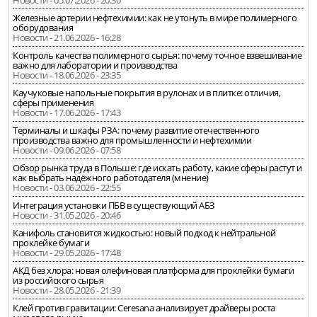
Новости - 05.07.2026 - 20:30
Железные артерии нефтехимии: как не утонуть в мире полимерного
оборудования
Новости - 21.06.2026 - 16:28
Контроль качества полимерного сырья: почему точное взвешивание
важно для лаборатории и производства
Новости - 18.06.2026 - 23:35
Каучуковые напольные покрытия в рулонах и в плитке: отличия,
сферы применения
Новости - 17.06.2026 - 17:43
Терминалы и шкафы РЗА: почему развитие отечественного
производства важно для промышленности и нефтехимии
Новости - 09.06.2026 - 07:58
Обзор рынка труда в Польше: где искать работу, какие сферы растут и
как выбрать надёжного работодателя (мнение)
Новости - 03.06.2026 - 22:55
Интеграция установки ПБВ в существующий АБЗ
Новости - 31.05.2026 - 20:46
Канифоль становится жидкостью: новый подход к нейтральной
проклейке бумаги
Новости - 29.05.2026 - 17:48
АКД без хлора: новая олефиновая платформа для проклейки бумаги
из российского сырья
Новости - 28.05.2026 - 21:39
Клей против гравитации: Ceresana анализирует драйверы роста