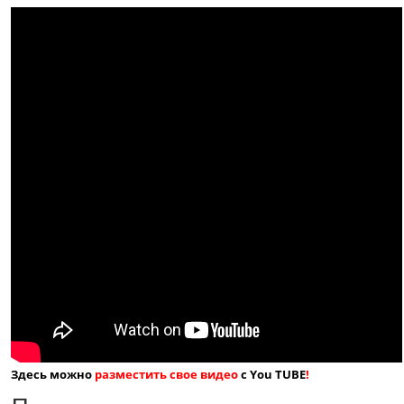
Здесь можно
разместить свое видео
с You TUBE
!