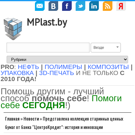
MPlast.by
Везде
PRO
:
НЕФТЬ
|
ПОЛИМЕРЫ
|
КОМПОЗИТЫ
|
УПАКОВКА
|
3D-ПЕЧАТЬ
И НЕ ТОЛЬКО
С
2010 ГОДА!
Помощь другим - лучший
способ
помочь себе
!
Помоги
себе
СЕГОДНЯ
!)
Главная
»
Новости
»
Представлена коллекция старинных ценных
бумаг от банка “ЦентроКредит”: история и инновации