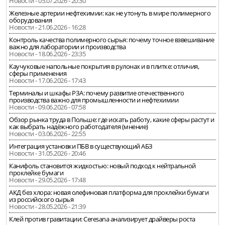
Новости - 05.07.2026 - 20:30
Железные артерии нефтехимии: как не утонуть в мире полимерного
оборудования
Новости - 21.06.2026 - 16:28
Контроль качества полимерного сырья: почему точное взвешивание
важно для лаборатории и производства
Новости - 18.06.2026 - 23:35
Каучуковые напольные покрытия в рулонах и в плитке: отличия,
сферы применения
Новости - 17.06.2026 - 17:43
Терминалы и шкафы РЗА: почему развитие отечественного
производства важно для промышленности и нефтехимии
Новости - 09.06.2026 - 07:58
Обзор рынка труда в Польше: где искать работу, какие сферы растут и
как выбрать надёжного работодателя (мнение)
Новости - 03.06.2026 - 22:55
Интеграция установки ПБВ в существующий АБЗ
Новости - 31.05.2026 - 20:46
Канифоль становится жидкостью: новый подход к нейтральной
проклейке бумаги
Новости - 29.05.2026 - 17:48
АКД без хлора: новая олефиновая платформа для проклейки бумаги
из российского сырья
Новости - 28.05.2026 - 21:39
Клей против гравитации: Ceresana анализирует драйверы роста