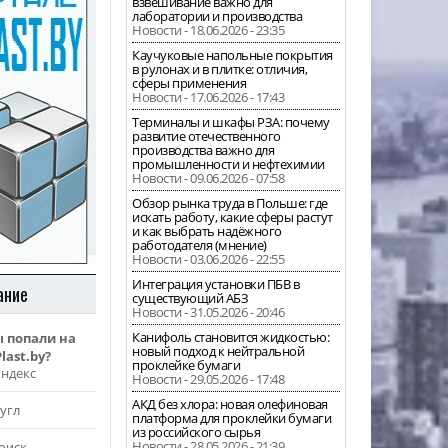
взвешивание важно для
лаборатории и производства
Новости - 18.06.2026 - 23:35
Каучуковые напольные покрытия
в рулонах и в плитке: отличия,
сферы применения
Новости - 17.06.2026 - 17:43
Терминалы и шкафы РЗА: почему
развитие отечественного
производства важно для
промышленности и нефтехимии
Новости - 09.06.2026 - 07:58
Обзор рынка труда в Польше: где
искать работу, какие сферы растут
и как выбрать надёжного
работодателя (мнение)
Новости - 03.06.2026 - 22:55
Интеграция установки ПБВ в
ание
существующий АБЗ
Новости - 31.05.2026 - 20:46
Канифоль становится жидкостью:
ы попали на
новый подход к нейтральной
last.by?
проклейке бумаги
Яндекс
Новости - 29.05.2026 - 17:48
АКД без хлора: новая олефиновая
угл
платформа для проклейки бумаги
из российского сырья
Новости - 28.05.2026 - 21:39
оиск