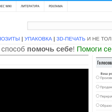
ЕС WIKI
ЛИТЕРАТУРА
РЕКЛАМА
ПОЗИТЫ
|
УПАКОВКА
|
3D-ПЕЧАТЬ
И НЕ ТО
 способ
помочь себе
!
Помоги с
Голосов
Ваш р
Произв
Прода
Перера
Образо