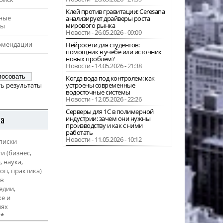
Клей против гравитации: Ceresana
ные
анализирует драйверы роста
мирового рынка
ры
Новости - 26.05.2026 - 09:09
омендации
Нейросети для студентов:
помощник в учебе или источник
новых проблем?
Новости - 14.05.2026 - 21:38
Когда вода под контролем: как
ь результаты
устроены современные
водосточные системы
Новости - 12.05.2026 - 22:26
Серверы для 1С в полимерной
ка
индустрии: зачем они нужны
производству и как с ними
работать
Новости - 11.05.2026 - 10:12
писки
и (бизнес,
, наука,
оп, практика)
в
едии,
е и
иях
l
*