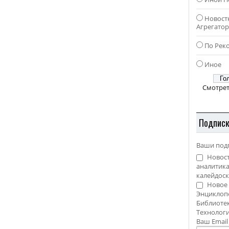
Новост
Агрегато
По Рек
Иное
Смотрет
Подпис
Ваши под
Новост
аналитика
калейдоск
Новое 
Энциклоп
Библиотек
Технолог
Ваш Emai