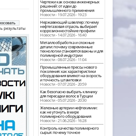
Чертежи как основа инженерных
решений: от идеи до
промышленного применения
Новости - 19.07.2026 - 19:23
Нержавеющий швеллер: почему
нефтегазовая отрасль выбирает
ь результаты
коррозионностойкие профили
Новости - 14.07.2026 - 16:40
Металлообработка и сложные
детали: почему современные
технологии становятся важны и для
полимерной индустрии
Новости - 08.07.2026 - 11:04
Промышленные прессы нового
поколения: как характеристики
оборудования влияют на скорость
и точность штамповки
Новости - 07.07.2026 - 20:59
Как безопасно выбрать клинику
для пересадки волос в Турции
Новости - 05.07.2026 - 20:30
Железные артерии нефтехимии:
как не утонуть в мире
полимерного оборудования
Новости - 21.06.2026 - 16:28
Контроль качества полимерного
сырья: почему точное