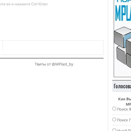
те ее и нажмите Ctrl+Enter
Твиты от @MPlast_by
Голосов
Как В
MP
Поиск 
Поиск Г
Иной П