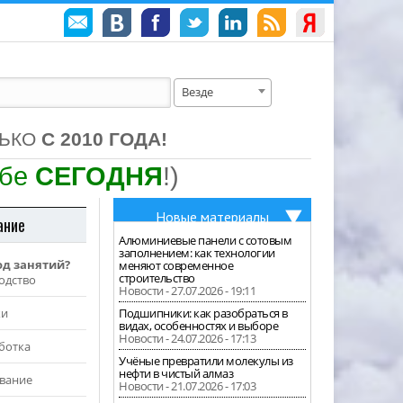
Везде
ЛЬКО
С 2010 ГОДА!
ебе
СЕГОДНЯ
!)
Новые материалы
ание
Алюминиевые панели с сотовым
заполнением: как технологии
од занятий?
меняют современное
строительство
одство
Новости - 27.07.2026 - 19:11
жи
Подшипники: как разобраться в
видах, особенностях и выборе
Новости - 24.07.2026 - 17:13
ботка
Учёные превратили молекулы из
нефти в чистый алмаз
вание
Новости - 21.07.2026 - 17:03