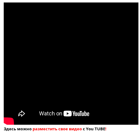
Здесь можно
разместить свое видео
с You TUBE
!