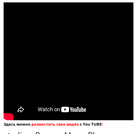
Здесь можно
разместить свое видео
с You TUBE
!