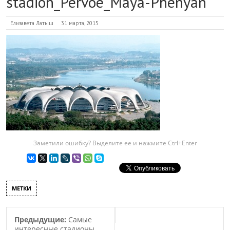
stadion_Pervoe_Maya-Phenyan
Елизавета Латыш
31 марта, 2015
Заметили ошибку? Выделите ее и нажмите Ctrl+Enter
МЕТКИ
Предыдущие:
Самые
интересные стадионы