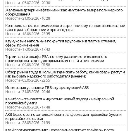
Новости - 05.07.2026 - 20:30
Железные артерии нефтехимии: как не утонуть в мире полимерного
оборудования
Новости - 21.06.2026 - 16:28
Контроль качества полимерного сырья: почему точное взвешивание
важно для лаборатории и производства
Новости - 18.06.2026 - 23:35
Каучуковые напольные покрытия в рулонах и в плитке: отличия,
сферы применения
Новости - 17.06.2026 - 17:43
Терминалы и шкафы РЗА: почему развитие отечественного
производства важно для промышленности и нефтехимии
Новости - 09.06.2026 - 07:58
Обзор рынка труда в Польше: где искать работу, какие сферы растут и
как выбрать надёжного работодателя (мнение)
Новости - 03.06.2026 - 22:55
Интеграция установки ПБВ в существующий АБЗ
Новости - 31.05.2026 - 20:46
Канифоль становится жидкостью: новый подход к нейтральной
проклейке бумаги
Новости - 29.05.2026 - 17:48
АКД без хлора: новая олефиновая платформа для проклейки бумаги
из российского сырья
Новости - 28.05.2026 - 21:39
Клей против гравитации: Ceresana анализирует драйверы роста