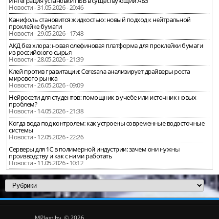
Интеграция установки ПБВ в существующий АБЗ
Новости - 31.05.2026 - 20:46
Канифоль становится жидкостью: новый подход к нейтральной
проклейке бумаги
Новости - 29.05.2026 - 17:48
АКД без хлора: новая олефиновая платформа для проклейки бумаги
из российского сырья
Новости - 28.05.2026 - 21:39
Клей против гравитации: Ceresana анализирует драйверы роста
мирового рынка
Новости - 26.05.2026 - 09:09
Нейросети для студентов: помощник в учебе или источник новых
проблем?
Новости - 14.05.2026 - 21:38
Когда вода под контролем: как устроены современные водосточные
системы
Новости - 12.05.2026 - 22:26
Серверы для 1С в полимерной индустрии: зачем они нужны
производству и как с ними работать
Новости - 11.05.2026 - 10:12
MPlast.by © 2026