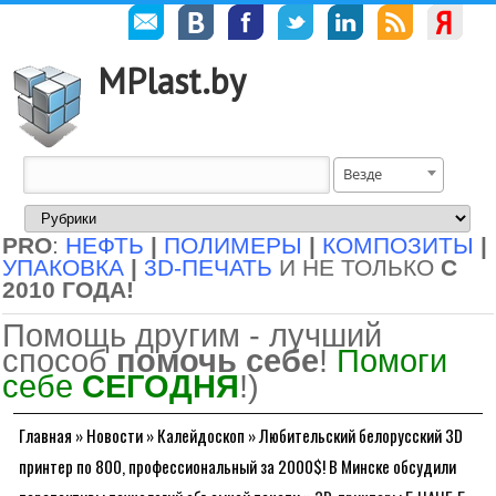
MPlast.by
Везде
PRO
:
НЕФТЬ
|
ПОЛИМЕРЫ
|
КОМПОЗИТЫ
|
УПАКОВКА
|
3D-ПЕЧАТЬ
И НЕ ТОЛЬКО
С
2010 ГОДА!
Помощь другим - лучший
способ
помочь себе
!
Помоги
себе
СЕГОДНЯ
!)
Главная
»
Новости
»
Калейдоскоп
»
Любительский белорусский 3D
принтер по 800, профессиональный за 2000$! В Минске обсудили