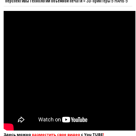
перспективы технологий объемной печати
»
3D-принтеры 5 НАНБ 5
Здесь можно
разместить свое видео
с You TUBE
!