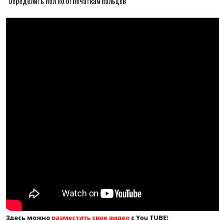
Определить пол по отпечаткам пальцев
Здесь можно
разместить свое видео
с You TUBE
!