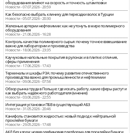
оборудования влияют на скорость и точность штамповки
Новости - 07.07.2026 - 20:59
Как безопасно выбрать клинику для пересадки волос в Турции
Новости - 05.07.2026 - 20:30
Железные артерии нефтехимии: как не утонуть в мире полимерного
оборудования
Новости - 21.06.2026 - 16:28
Контроль качества полимерного сырья: почему точное взвешивание
важно для лаборатории и производства
Новости - 18.06.2026 - 23:35
Каучуковые напольные покрытия в рулонах и в плитке: отличия,
сферы применения
Новости - 17.06.2026 - 17:43
Терминалы и шкафы РЗА: почему развитие отечественного
производства важно для промышленности и нефтехимии
Новости - 09.06.2026 - 07:58
Обзор рынка труда в Польше: где искать работу, какие сферы растут и
как выбрать надёжного работодателя (мнение)
Новости - 03.06.2026 - 22:55
Интеграция установки ПБВ в существующий АБЗ
Новости - 31.05.2026 - 20:46
Канифоль становится жидкостью: новый подход к нейтральной
проклейке бумаги
Новости - 29.05.2026 - 17:48
АКД без хлора: новая олефиновая платформа для проклейки бумаги