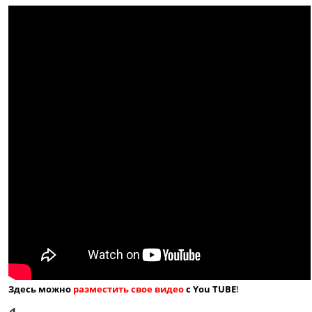
Здесь можно
разместить свое видео
с You TUBE
!