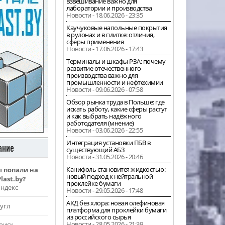
взвешивание важно для
лаборатории и производства
Новости - 18.06.2026 - 23:35
Каучуковые напольные покрытия
в рулонах и в плитке: отличия,
сферы применения
Новости - 17.06.2026 - 17:43
Терминалы и шкафы РЗА: почему
развитие отечественного
производства важно для
промышленности и нефтехимии
Новости - 09.06.2026 - 07:58
Обзор рынка труда в Польше: где
искать работу, какие сферы растут
и как выбрать надёжного
работодателя (мнение)
Новости - 03.06.2026 - 22:55
Интеграция установки ПБВ в
ание
существующий АБЗ
Новости - 31.05.2026 - 20:46
Канифоль становится жидкостью:
ы попали на
новый подход к нейтральной
last.by?
проклейке бумаги
Яндекс
Новости - 29.05.2026 - 17:48
АКД без хлора: новая олефиновая
угл
платформа для проклейки бумаги
из российского сырья
Новости - 28.05.2026 - 21:39
оиск