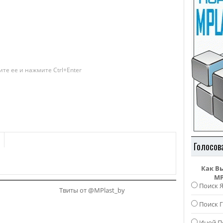
те ее и нажмите Ctrl+Enter
Голосов
Как В
MP
Поиск 
Твиты от @MPlast_by
Поиск Г
Иной П