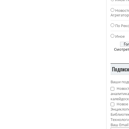
Новост
Агрегато
По Рек
Иное
Смотрет
Подпис
Ваши под
Новост
аналитика
калейдоск
Новое 
Энциклоп
Библиотек
Технолог
Ваш Emai