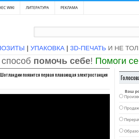
ЕС WIKI
ЛИТЕРАТУРА
РЕКЛАМА
ПОЗИТЫ
|
УПАКОВКА
|
3D-ПЕЧАТЬ
И НЕ ТО
 способ
помочь себе
!
Помоги с
в Шотландии появится первая плавающая электростанция
Голосов
Ваш р
Произв
Прода
Перера
Образо