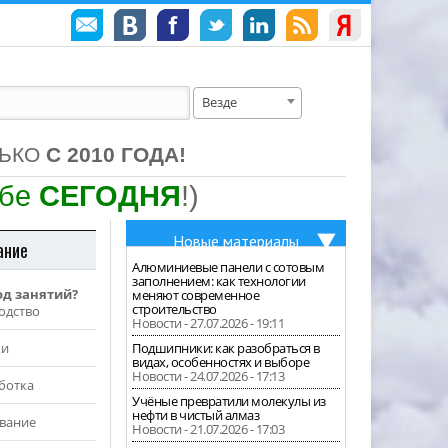
Везде
ЛЬКО
С 2010 ГОДА!
ебе
СЕГОДНЯ
!)
Новые материалы
ание
Алюминиевые панели с сотовым
заполнением: как технологии
од занятий?
меняют современное
строительство
одство
Новости - 27.07.2026 - 19:11
жи
Подшипники: как разобраться в
видах, особенностях и выборе
Новости - 24.07.2026 - 17:13
ботка
Учёные превратили молекулы из
нефти в чистый алмаз
вание
Новости - 21.07.2026 - 17:03