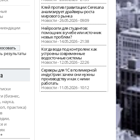
Клей против гравитации: Ceresana
ные
анализирует драйверы роста
мирового рынка
ры
Новости - 26.05.2026 - 09:09
омендации
Нейросети для студентов:
помощник в учебе или источник
новых проблем?
Новости - 14.05.2026 - 21:38
Когда вода под контролем: как
ь результаты
устроены современные
водосточные системы
Новости - 12.05.2026 - 22:26
Серверы для 1С в полимерной
ка
индустрии: зачем они нужны
производству и как с ними
работать
Новости - 11.05.2026 - 10:12
писки
и (бизнес,
, наука,
оп, практика)
в
едии,
е и
иях
l
*