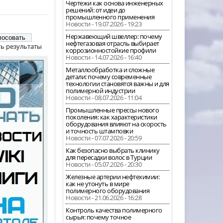
Чертежи как основа инженерных
решений: от идеи до
промышленного применения
Новости - 19.07.2026 - 19:23
Нержавеющий швеллер: почему
нефтегазовая отрасль выбирает
ь результаты
коррозионностойкие профили
Новости - 14.07.2026 - 16:40
Металлообработка и сложные
детали: почему современные
технологии становятся важны и для
полимерной индустрии
Новости - 08.07.2026 - 11:04
Промышленные прессы нового
поколения: как характеристики
оборудования влияют на скорость
и точность штамповки
Новости - 07.07.2026 - 20:59
Как безопасно выбрать клинику
для пересадки волос в Турции
Новости - 05.07.2026 - 20:30
Железные артерии нефтехимии:
как не утонуть в мире
полимерного оборудования
Новости - 21.06.2026 - 16:28
Контроль качества полимерного
сырья: почему точное