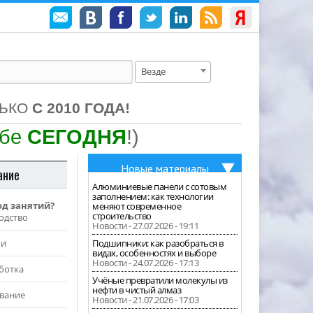
Везде
ЛЬКО
С 2010 ГОДА!
ебе
СЕГОДНЯ
!)
Новые материалы
ание
Алюминиевые панели с сотовым
заполнением: как технологии
од занятий?
меняют современное
строительство
одство
Новости - 27.07.2026 - 19:11
жи
Подшипники: как разобраться в
видах, особенностях и выборе
Новости - 24.07.2026 - 17:13
ботка
Учёные превратили молекулы из
нефти в чистый алмаз
вание
Новости - 21.07.2026 - 17:03