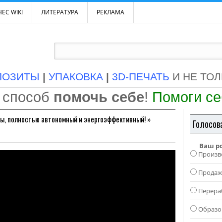
ЕС WIKI
ЛИТЕРАТУРА
РЕКЛАМА
ПОЗИТЫ
|
УПАКОВКА
|
3D-ПЕЧАТЬ
И НЕ ТО
 способ
помочь себе
!
Помоги с
ы, полностью автономный и энергоэффективный!
»
Голосов
Ваш р
Произв
Прода
Перера
Образо