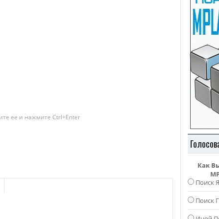
те ее и нажмите Ctrl+Enter
Голосов
Как В
MP
Поиск 
Поиск Г
Иной П