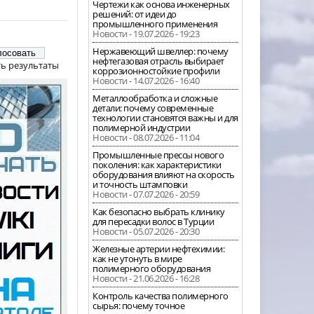
Чертежи как основа инженерных
решений: от идеи до
промышленного применения
Новости - 19.07.2026 - 19:23
Нержавеющий швеллер: почему
нефтегазовая отрасль выбирает
ь результаты
коррозионностойкие профили
Новости - 14.07.2026 - 16:40
Металлообработка и сложные
детали: почему современные
технологии становятся важны и для
полимерной индустрии
Новости - 08.07.2026 - 11:04
Промышленные прессы нового
поколения: как характеристики
оборудования влияют на скорость
и точность штамповки
Новости - 07.07.2026 - 20:59
Как безопасно выбрать клинику
для пересадки волос в Турции
Новости - 05.07.2026 - 20:30
Железные артерии нефтехимии:
как не утонуть в мире
полимерного оборудования
Новости - 21.06.2026 - 16:28
Контроль качества полимерного
сырья: почему точное