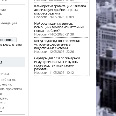
Клей против гравитации: Ceresana
ные
анализирует драйверы роста
мирового рынка
ры
Новости - 26.05.2026 - 09:09
омендации
Нейросети для студентов:
помощник в учебе или источник
новых проблем?
Новости - 14.05.2026 - 21:38
Когда вода под контролем: как
ь результаты
устроены современные
водосточные системы
Новости - 12.05.2026 - 22:26
Серверы для 1С в полимерной
ка
индустрии: зачем они нужны
производству и как с ними
работать
Новости - 11.05.2026 - 10:12
писки
и (бизнес,
, наука,
оп, практика)
в
едии,
е и
иях
l
*