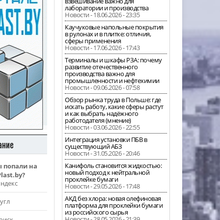
взвешивание важно для
лаборатории и производства
Новости - 18.06.2026 - 23:35
Каучуковые напольные покрытия
в рулонах и в плитке: отличия,
сферы применения
Новости - 17.06.2026 - 17:43
Терминалы и шкафы РЗА: почему
развитие отечественного
производства важно для
промышленности и нефтехимии
Новости - 09.06.2026 - 07:58
Обзор рынка труда в Польше: где
искать работу, какие сферы растут
и как выбрать надёжного
работодателя (мнение)
Новости - 03.06.2026 - 22:55
Интеграция установки ПБВ в
ание
существующий АБЗ
Новости - 31.05.2026 - 20:46
Канифоль становится жидкостью:
ы попали на
новый подход к нейтральной
last.by?
проклейке бумаги
Яндекс
Новости - 29.05.2026 - 17:48
АКД без хлора: новая олефиновая
угл
платформа для проклейки бумаги
из российского сырья
Новости - 28.05.2026 - 21:39
оиск