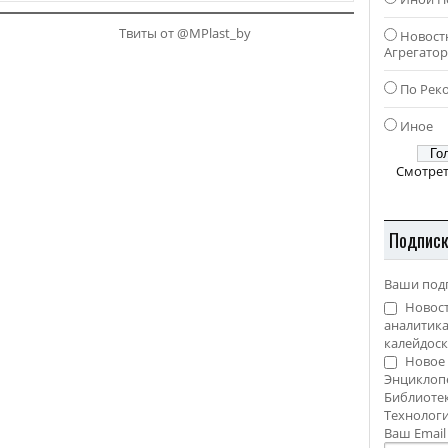
Твиты от @MPlast_by
Новост
Агрегато
По Рек
Иное
Смотрет
Подпис
Ваши под
Новост
аналитика
калейдоск
Новое 
Энциклоп
Библиотек
Технолог
Ваш Emai