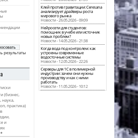
Клей против гравитации: Ceresana
ные
анализирует драйверы роста
мирового рынка
ры
Новости - 26.05.2026 - 09:09
омендации
Нейросети для студентов:
помощник в учебе или источник
новых проблем?
Новости - 14.05.2026 - 21:38
Когда вода под контролем: как
ь результаты
устроены современные
водосточные системы
Новости - 12.05.2026 - 22:26
Серверы для 1С в полимерной
ка
индустрии: зачем они нужны
производству и как с ними
работать
Новости - 11.05.2026 - 10:12
писки
и (бизнес,
, наука,
оп, практика)
в
едии,
е и
иях
l
*