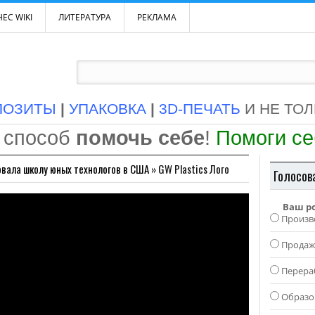
ЕС WIKI
ЛИТЕРАТУРА
РЕКЛАМА
ПОЗИТЫ
|
УПАКОВКА
|
3D-ПЕЧАТЬ
И НЕ ТО
 способ
помочь себе
!
Помоги с
овала школу юных технологов в США
»
GW Plastics Лого
Голосов
Ваш р
Произв
Прода
Перера
Образо