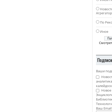
Новост
Агрегато
По Рек
Иное
Смотрет
Подпис
Ваши под
Новост
аналитика
калейдоск
Новое 
Энциклоп
Библиотек
Технолог
Ваш Emai