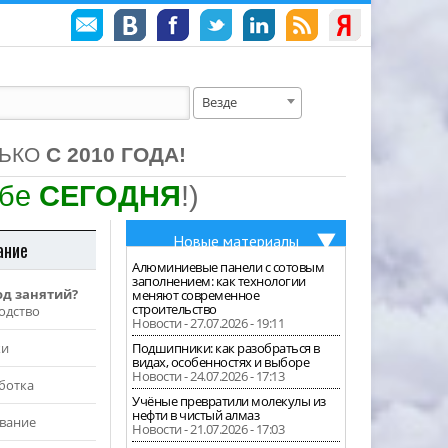
Везде
ЛЬКО
С 2010 ГОДА!
ебе
СЕГОДНЯ
!)
Новые материалы
ание
Алюминиевые панели с сотовым
заполнением: как технологии
од занятий?
меняют современное
строительство
одство
Новости - 27.07.2026 - 19:11
жи
Подшипники: как разобраться в
видах, особенностях и выборе
Новости - 24.07.2026 - 17:13
ботка
Учёные превратили молекулы из
нефти в чистый алмаз
вание
Новости - 21.07.2026 - 17:03