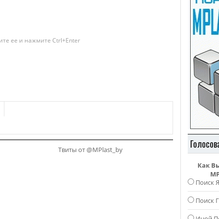
те ее и нажмите Ctrl+Enter
Голосов
Твиты от @MPlast_by
Как В
MP
Поиск 
Поиск Г
Иной П