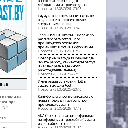
взвешивание важно для
лаборатории и производства
Новости - 18.06.2026 - 23:35
Каучуковые напольные покрытия
в рулонах и в плитке: отличия,
сферы применения
Новости - 17.06.2026 - 17:43
Терминалы и шкафы РЗА: почему
развитие отечественного
производства важно для
промышленности и нефтехимии
Новости - 09.06.2026 - 07:58
Обзор рынка труда в Польше: где
искать работу, какие сферы растут
и как выбрать надёжного
работодателя (мнение)
Новости - 03.06.2026 - 22:55
Интеграция установки ПБВ в
ание
существующий АБЗ
Новости - 31.05.2026 - 20:46
Канифоль становится жидкостью:
ы попали на
новый подход к нейтральной
last.by?
проклейке бумаги
Яндекс
Новости - 29.05.2026 - 17:48
АКД без хлора: новая олефиновая
угл
платформа для проклейки бумаги
из российского сырья
Новости - 28.05.2026 - 21:39
оиск