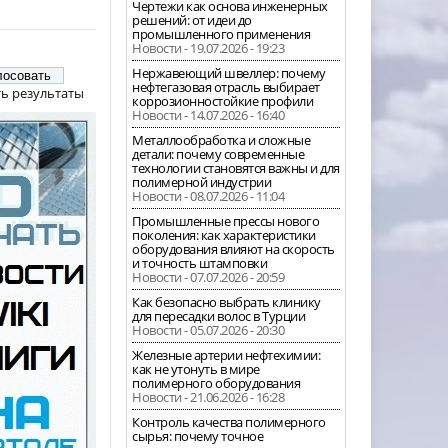
Чертежи как основа инженерных
решений: от идеи до
промышленного применения
Новости - 19.07.2026 - 19:23
Нержавеющий швеллер: почему
нефтегазовая отрасль выбирает
ь результаты
коррозионностойкие профили
Новости - 14.07.2026 - 16:40
Металлообработка и сложные
детали: почему современные
технологии становятся важны и для
полимерной индустрии
Новости - 08.07.2026 - 11:04
Промышленные прессы нового
поколения: как характеристики
оборудования влияют на скорость
и точность штамповки
Новости - 07.07.2026 - 20:59
Как безопасно выбрать клинику
для пересадки волос в Турции
Новости - 05.07.2026 - 20:30
Железные артерии нефтехимии:
как не утонуть в мире
полимерного оборудования
Новости - 21.06.2026 - 16:28
Контроль качества полимерного
сырья: почему точное