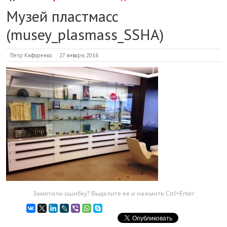
Музей пластмасс
(musey_plasmass_SSHA)
Петр Кифоренко
27 января, 2016
Заметили ошибку? Выделите ее и нажмите Ctrl+Enter