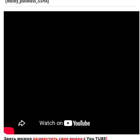
(musey_plasmass_SSHA)
Здесь можно
разместить свое видео
с You TUBE
!