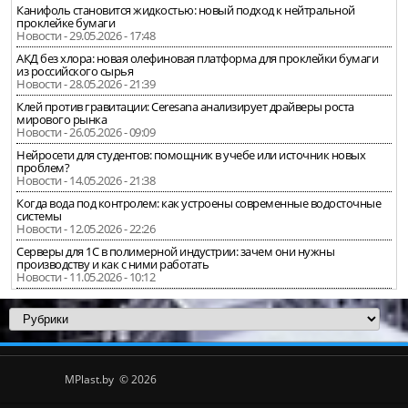
Канифоль становится жидкостью: новый подход к нейтральной
проклейке бумаги
Новости - 29.05.2026 - 17:48
АКД без хлора: новая олефиновая платформа для проклейки бумаги
из российского сырья
Новости - 28.05.2026 - 21:39
Клей против гравитации: Ceresana анализирует драйверы роста
мирового рынка
Новости - 26.05.2026 - 09:09
Нейросети для студентов: помощник в учебе или источник новых
проблем?
Новости - 14.05.2026 - 21:38
Когда вода под контролем: как устроены современные водосточные
системы
Новости - 12.05.2026 - 22:26
Серверы для 1С в полимерной индустрии: зачем они нужны
производству и как с ними работать
Новости - 11.05.2026 - 10:12
MPlast.by © 2026