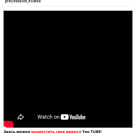
proizvodstvo_etilena
Здесь можно
разместить свое видео
с You TUBE
!