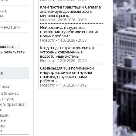
Клей против гравитации: Ceresana
ные
анализирует драйверы роста
мирового рынка
ры
Новости - 26.05.2026 - 09:09
омендации
Нейросети для студентов:
помощник в учебе или источник
новых проблем?
Новости - 14.05.2026 - 21:38
Когда вода под контролем: как
ь результаты
устроены современные
водосточные системы
Новости - 12.05.2026 - 22:26
Серверы для 1С в полимерной
ка
индустрии: зачем они нужны
производству и как с ними
работать
Новости - 11.05.2026 - 10:12
писки
и (бизнес,
, наука,
оп, практика)
в
едии,
е и
иях
l
*