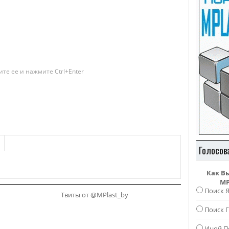
те ее и нажмите Ctrl+Enter
Голосов
Как В
MP
Поиск 
Твиты от @MPlast_by
Поиск Г
Иной П