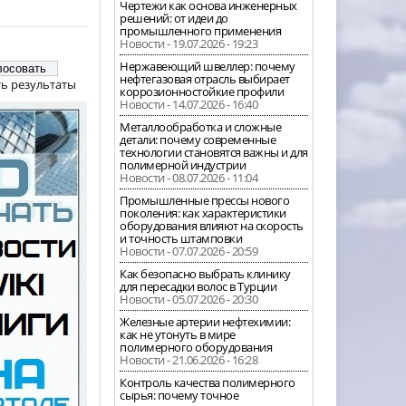
Чертежи как основа инженерных
решений: от идеи до
промышленного применения
Новости - 19.07.2026 - 19:23
Нержавеющий швеллер: почему
нефтегазовая отрасль выбирает
ь результаты
коррозионностойкие профили
Новости - 14.07.2026 - 16:40
Металлообработка и сложные
детали: почему современные
технологии становятся важны и для
полимерной индустрии
Новости - 08.07.2026 - 11:04
Промышленные прессы нового
поколения: как характеристики
оборудования влияют на скорость
и точность штамповки
Новости - 07.07.2026 - 20:59
Как безопасно выбрать клинику
для пересадки волос в Турции
Новости - 05.07.2026 - 20:30
Железные артерии нефтехимии:
как не утонуть в мире
полимерного оборудования
Новости - 21.06.2026 - 16:28
Контроль качества полимерного
сырья: почему точное