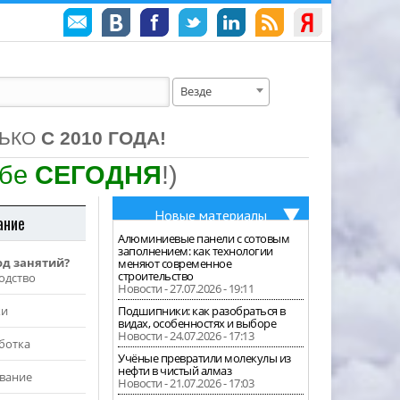
Везде
ЛЬКО
С 2010 ГОДА!
ебе
СЕГОДНЯ
!)
Новые материалы
ание
Алюминиевые панели с сотовым
заполнением: как технологии
од занятий?
меняют современное
строительство
одство
Новости - 27.07.2026 - 19:11
жи
Подшипники: как разобраться в
видах, особенностях и выборе
Новости - 24.07.2026 - 17:13
ботка
Учёные превратили молекулы из
нефти в чистый алмаз
вание
Новости - 21.07.2026 - 17:03