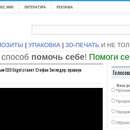
ЕС WIKI
ЛИТЕРАТУРА
РЕКЛАМА
ПОЗИТЫ
|
УПАКОВКА
|
3D-ПЕЧАТЬ
И НЕ ТО
 способ
помочь себе
!
Помоги с
ым CEO Engel станет Стефан Энгледер, правнук
Голосов
Ваш р
Произв
Прода
Перера
Образо