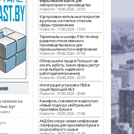
взвешивание важно для
лаборатории и производства
Новости - 18.06.2026 - 23:35
Каучуковые напольные покрытия
в рулонах и в плитке: отличия,
сферы применения
Новости - 17.06.2026 - 17:43
Терминалы и шкафы РЗА: почему
развитие отечественного
производства важно для
промышленности и нефтехимии
Новости - 09.06.2026 - 07:58
Обзор рынка труда в Польше: где
искать работу, какие сферы растут
и как выбрать надёжного
работодателя (мнение)
Новости - 03.06.2026 - 22:55
Интеграция установки ПБВ в
ание
существующий АБЗ
Новости - 31.05.2026 - 20:46
Канифоль становится жидкостью:
ы попали на
новый подход к нейтральной
last.by?
проклейке бумаги
Яндекс
Новости - 29.05.2026 - 17:48
АКД без хлора: новая олефиновая
угл
платформа для проклейки бумаги
из российского сырья
Новости - 28.05.2026 - 21:39
оиск