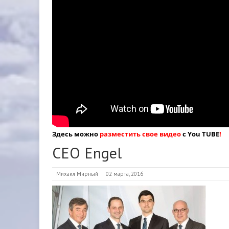
Здесь можно
разместить свое видео
с You TUBE
!
CEO Engel
Михаил Мирный
02 марта, 2016