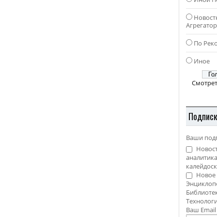
Новост
Агрегато
По Рек
Иное
Смотрет
Подпис
Ваши под
Новост
аналитика
калейдоск
Новое 
Энциклоп
Библиотек
Технолог
Ваш Emai