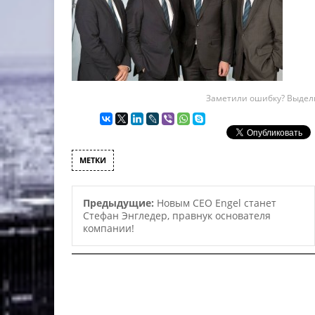
Заметили ошибку? Выдели
МЕТКИ
Предыдущие:
Новым CEO Engel станет
Стефан Энгледер, правнук основателя
компании!