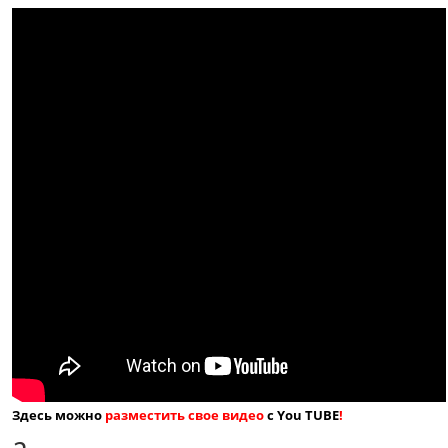
Здесь можно
разместить свое видео
с You TUBE
!