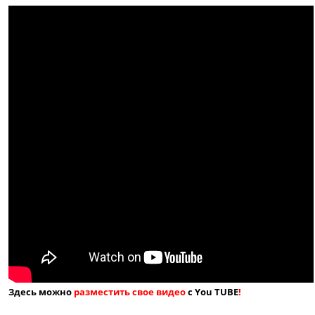
Здесь можно
разместить свое видео
с You TUBE
!