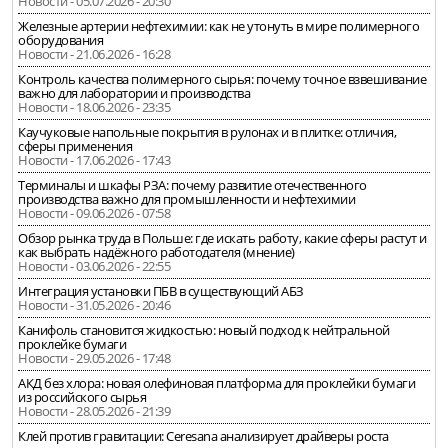
Новости - 05.07.2026 - 20:30
Железные артерии нефтехимии: как не утонуть в мире полимерного
оборудования
Новости - 21.06.2026 - 16:28
Контроль качества полимерного сырья: почему точное взвешивание
важно для лаборатории и производства
Новости - 18.06.2026 - 23:35
Каучуковые напольные покрытия в рулонах и в плитке: отличия,
сферы применения
Новости - 17.06.2026 - 17:43
Терминалы и шкафы РЗА: почему развитие отечественного
производства важно для промышленности и нефтехимии
Новости - 09.06.2026 - 07:58
Обзор рынка труда в Польше: где искать работу, какие сферы растут и
как выбрать надёжного работодателя (мнение)
Новости - 03.06.2026 - 22:55
Интеграция установки ПБВ в существующий АБЗ
Новости - 31.05.2026 - 20:46
Канифоль становится жидкостью: новый подход к нейтральной
проклейке бумаги
Новости - 29.05.2026 - 17:48
АКД без хлора: новая олефиновая платформа для проклейки бумаги
из российского сырья
Новости - 28.05.2026 - 21:39
Клей против гравитации: Ceresana анализирует драйверы роста