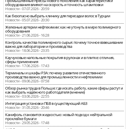
Промышленные прессы нового поколения: как характеристики
оборудования влияют на скорость и точность штамповки
Новости - 07.07.2026 - 20:59
Как безопасно выбрать клинику для пересадки волос в Турции
Новости - 05.07.2026 - 20:30
Железные артерии нефтехимии: как не утонуть в мире полимерного
оборудования
Новости - 21.06.2026 - 16:28
Контроль качества полимерного сырья: почему точное взвешивание
важно для лаборатории и производства
Новости - 18.06.2026 - 23:35
Каучуковые напольные покрытия в рулонах и в плитке: отличия,
сферы применения
Новости - 17.06.2026 - 17:43
Терминалы и шкафы РЗА: почему развитие отечественного
производства важно для промышленности и нефтехимии
Новости - 09.06.2026 - 07:58
Обзор рынка труда в Польше: где искать работу, какие сферы растут и
как выбрать надёжного работодателя (мнение)
Новости - 03.06.2026 - 22:55
Интеграция установки ПБВ в существующий АБЗ
Новости - 31.05.2026 - 20:46
Канифоль становится жидкостью: новый подход к нейтральной
проклейке бумаги
Новости - 29.05.2026 - 17:48