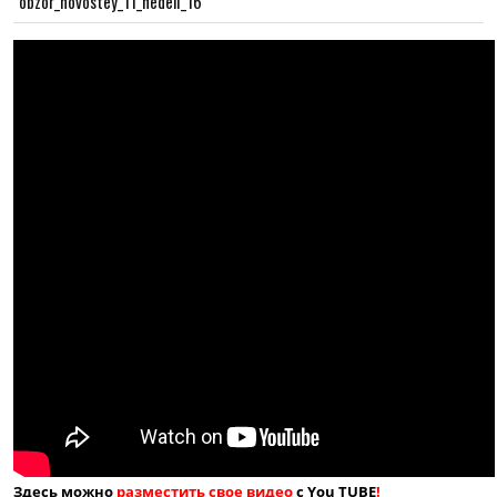
obzor_novostey_11_nedeli_16
Здесь можно
разместить свое видео
с You TUBE
!