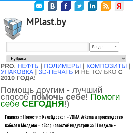
MPlast.by
Везде
PRO
:
НЕФТЬ
|
ПОЛИМЕРЫ
|
КОМПОЗИТЫ
|
УПАКОВКА
|
3D-ПЕЧАТЬ
И НЕ ТОЛЬКО
С
2010 ГОДА!
Помощь другим - лучший
способ
помочь себе
!
Помоги
себе
СЕГОДНЯ
!)
Главная
»
Новости
»
Калейдоскоп
»
VDMA, Arkema и производство
кабеля в Молдове – обзор новостей индустрии за 11 неделю
»