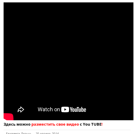
Здесь можно
разместить свое видео
с You TUBE
!
Елизавета Латыш
20 апреля, 2016