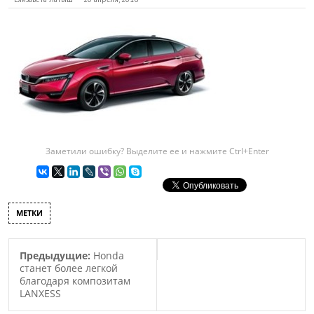
Заметили ошибку? Выделите ее и нажмите Ctrl+Enter
МЕТКИ
Предыдущие:
Honda
станет более легкой
благодаря композитам
LANXESS