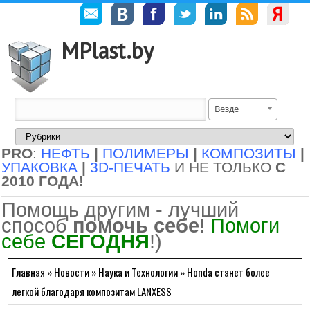
MPlast.by
Везде
PRO
:
НЕФТЬ
|
ПОЛИМЕРЫ
|
КОМПОЗИТЫ
|
УПАКОВКА
|
3D-ПЕЧАТЬ
И НЕ ТОЛЬКО
С
2010 ГОДА!
Помощь другим - лучший
способ
помочь себе
!
Помоги
себе
СЕГОДНЯ
!)
Главная
»
Новости
»
Наука и Технологии
»
Honda станет более
легкой благодаря композитам LANXESS