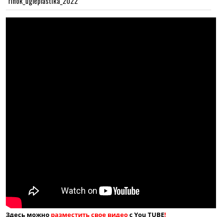
rinok_ugleplastika_2022
Здесь можно
разместить свое видео
с You TUBE
!