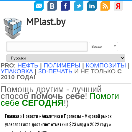
MPlast.by
Везде
PRO
:
НЕФТЬ
|
ПОЛИМЕРЫ
|
КОМПОЗИТЫ
|
УПАКОВКА
|
3D-ПЕЧАТЬ
И НЕ ТОЛЬКО
С
2010 ГОДА!
Помощь другим - лучший
способ
помочь себе
!
Помоги
себе
СЕГОДНЯ
!)
Главная
»
Новости
»
Аналитика и Прогнозы
»
Мировой рынок
углепластиков достигнет отметки в $23 млрд к 2022 году
»