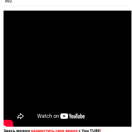
002
Здесь можно
разместить свое видео
с You TUBE
!