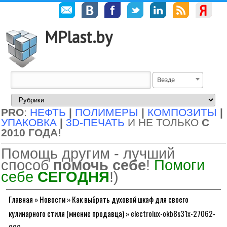
MPlast.by
Везде
PRO
:
НЕФТЬ
|
ПОЛИМЕРЫ
|
КОМПОЗИТЫ
|
УПАКОВКА
|
3D-ПЕЧАТЬ
И НЕ ТОЛЬКО
С
2010 ГОДА!
Помощь другим - лучший
способ
помочь себе
!
Помоги
себе
СЕГОДНЯ
!)
Главная
»
Новости
»
Как выбрать духовой шкаф для своего
кулинарного стиля (мнение продавца)
»
electrolux-okb8s31x-27062-