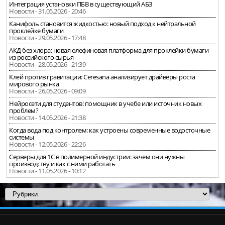
Интеграция установки ПБВ в существующий АБЗ
Новости - 31.05.2026 - 20:46
Канифоль становится жидкостью: новый подход к нейтральной
проклейке бумаги
Новости - 29.05.2026 - 17:48
АКД без хлора: новая олефиновая платформа для проклейки бумаги
из российского сырья
Новости - 28.05.2026 - 21:39
Клей против гравитации: Ceresana анализирует драйверы роста
мирового рынка
Новости - 26.05.2026 - 09:09
Нейросети для студентов: помощник в учебе или источник новых
проблем?
Новости - 14.05.2026 - 21:38
Когда вода под контролем: как устроены современные водосточные
системы
Новости - 12.05.2026 - 22:26
Серверы для 1С в полимерной индустрии: зачем они нужны
производству и как с ними работать
Новости - 11.05.2026 - 10:12