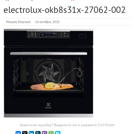
electrolux-okb8s31x-27062-002
Михаил Мирный
16 октября, 2020
Заметили ошибку? Выделите ее и нажмите Ctrl+Enter