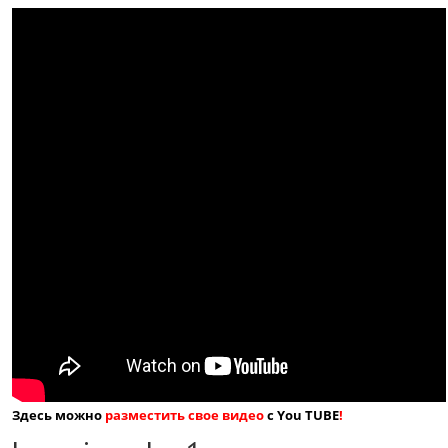
Здесь можно
разместить свое видео
с You TUBE
!