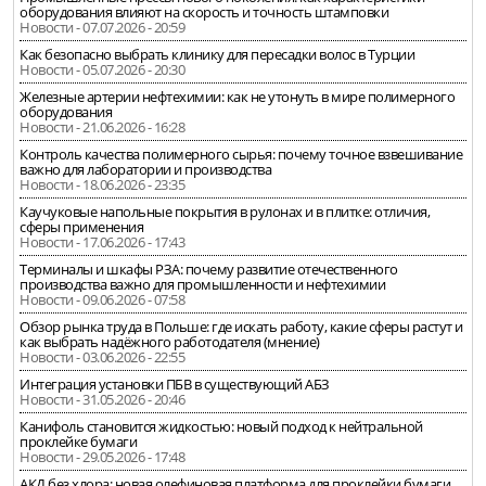
оборудования влияют на скорость и точность штамповки
Новости - 07.07.2026 - 20:59
Как безопасно выбрать клинику для пересадки волос в Турции
Новости - 05.07.2026 - 20:30
Железные артерии нефтехимии: как не утонуть в мире полимерного
оборудования
Новости - 21.06.2026 - 16:28
Контроль качества полимерного сырья: почему точное взвешивание
важно для лаборатории и производства
Новости - 18.06.2026 - 23:35
Каучуковые напольные покрытия в рулонах и в плитке: отличия,
сферы применения
Новости - 17.06.2026 - 17:43
Терминалы и шкафы РЗА: почему развитие отечественного
производства важно для промышленности и нефтехимии
Новости - 09.06.2026 - 07:58
Обзор рынка труда в Польше: где искать работу, какие сферы растут и
как выбрать надёжного работодателя (мнение)
Новости - 03.06.2026 - 22:55
Интеграция установки ПБВ в существующий АБЗ
Новости - 31.05.2026 - 20:46
Канифоль становится жидкостью: новый подход к нейтральной
проклейке бумаги
Новости - 29.05.2026 - 17:48
АКД без хлора: новая олефиновая платформа для проклейки бумаги