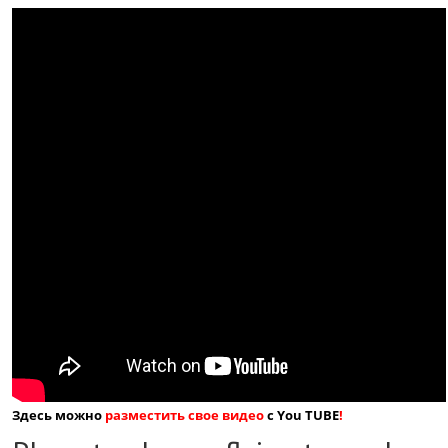
Здесь можно
разместить свое видео
с You TUBE
!