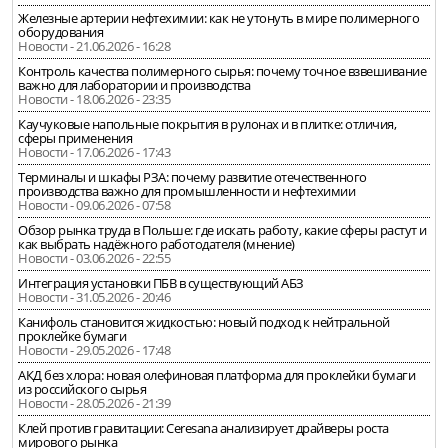
Железные артерии нефтехимии: как не утонуть в мире полимерного
оборудования
Новости - 21.06.2026 - 16:28
Контроль качества полимерного сырья: почему точное взвешивание
важно для лаборатории и производства
Новости - 18.06.2026 - 23:35
Каучуковые напольные покрытия в рулонах и в плитке: отличия,
сферы применения
Новости - 17.06.2026 - 17:43
Терминалы и шкафы РЗА: почему развитие отечественного
производства важно для промышленности и нефтехимии
Новости - 09.06.2026 - 07:58
Обзор рынка труда в Польше: где искать работу, какие сферы растут и
как выбрать надёжного работодателя (мнение)
Новости - 03.06.2026 - 22:55
Интеграция установки ПБВ в существующий АБЗ
Новости - 31.05.2026 - 20:46
Канифоль становится жидкостью: новый подход к нейтральной
проклейке бумаги
Новости - 29.05.2026 - 17:48
АКД без хлора: новая олефиновая платформа для проклейки бумаги
из российского сырья
Новости - 28.05.2026 - 21:39
Клей против гравитации: Ceresana анализирует драйверы роста
мирового рынка