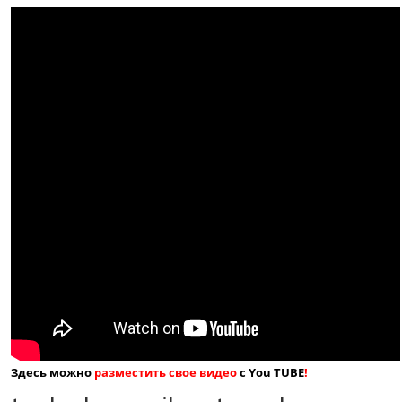
Здесь можно
разместить свое видео
с You TUBE
!