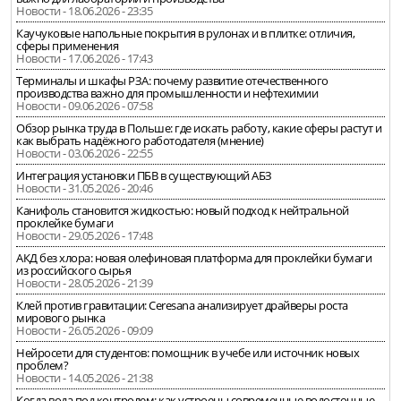
Новости - 18.06.2026 - 23:35
Каучуковые напольные покрытия в рулонах и в плитке: отличия,
сферы применения
Новости - 17.06.2026 - 17:43
Терминалы и шкафы РЗА: почему развитие отечественного
производства важно для промышленности и нефтехимии
Новости - 09.06.2026 - 07:58
Обзор рынка труда в Польше: где искать работу, какие сферы растут и
как выбрать надёжного работодателя (мнение)
Новости - 03.06.2026 - 22:55
Интеграция установки ПБВ в существующий АБЗ
Новости - 31.05.2026 - 20:46
Канифоль становится жидкостью: новый подход к нейтральной
проклейке бумаги
Новости - 29.05.2026 - 17:48
АКД без хлора: новая олефиновая платформа для проклейки бумаги
из российского сырья
Новости - 28.05.2026 - 21:39
Клей против гравитации: Ceresana анализирует драйверы роста
мирового рынка
Новости - 26.05.2026 - 09:09
Нейросети для студентов: помощник в учебе или источник новых
проблем?
Новости - 14.05.2026 - 21:38
Когда вода под контролем: как устроены современные водосточные